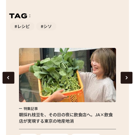
#レシピ
#シソ
特集記事
特集
繁昌農園
朝採れ枝豆を、その日の夜に飲食店へ。JA×飲食
農家さ
店が実現する東京の地産地消
を取材