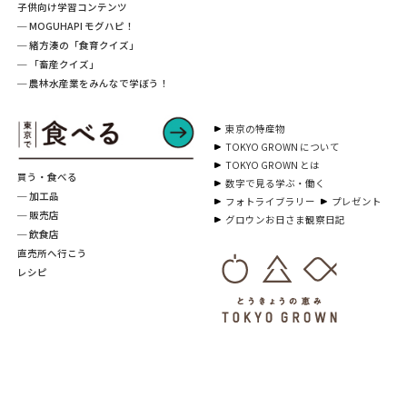
子供向け学習コンテンツ
─ MOGUHAPI モグハピ！
─ 緒方湊の「食育クイズ」
─ 「畜産クイズ」
─ 農林水産業をみんなで学ぼう！
東京の特産物
TOKYO GROWN について
TOKYO GROWN とは
買う・食べる
数字で見る学ぶ・働く
─ 加工品
フォトライブラリー
プレゼント
─ 販売店
グロウンお日さま観察日記
─ 飲食店
直売所へ行こう
レシピ