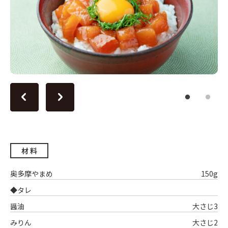
材 料
奥多摩やまめ
150g
◆タレ
醤油
大さじ3
みりん
大さじ2