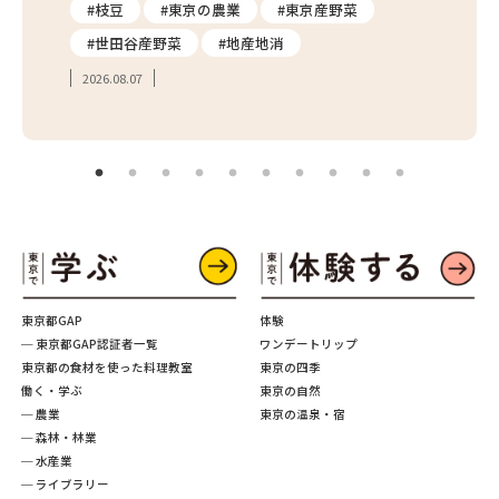
り
#枝豆
#東京の農業
#東京産野菜
#東
#世田谷産野菜
#地産地消
#学
2026.08.07
2026.
東京都GAP
体験
─ 東京都GAP認証者一覧
ワンデートリップ
東京都の食材を使った料理教室
東京の四季
働く・学ぶ
東京の自然
─ 農業
東京の温泉・宿
─ 森林・林業
─ 水産業
─ ライブラリー