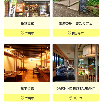
島想食堂
史跡の駅 おたカフェ
立川市
国分寺市
榎本哲也
DAICHINO RESTAURANT
立川市
立川市