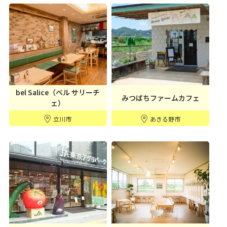
bel Salice（ベル サリーチ
みつばちファームカフェ
ェ）
立川市
あきる野市