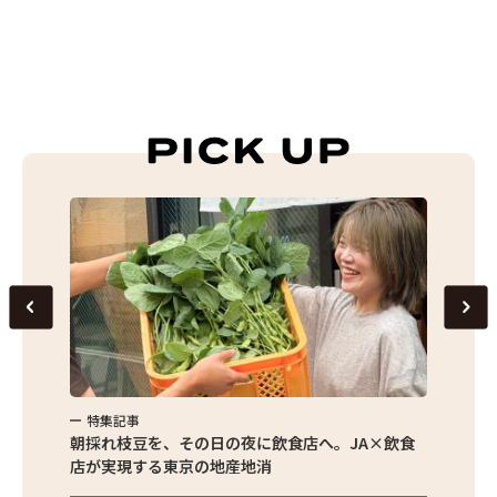
特集記事
特集
繁昌農園
朝採れ枝豆を、その日の夜に飲食店へ。JA×飲食
農家さ
店が実現する東京の地産地消
を取材