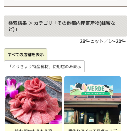
検索結果 ＞ カテゴリ「その他都内産畜産物(蜂蜜な
ど)」
28件ヒット／1～20件
すべての店舗を表示
「とうきょう特産食材」使用店のみ表示
焼肉 羽村もうもう亭
手作りアイス工房ヴェルデ