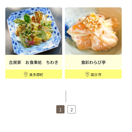
古民家 お食事処 ちわき
食彩わらび亭
奥多摩町
国立市
1
2