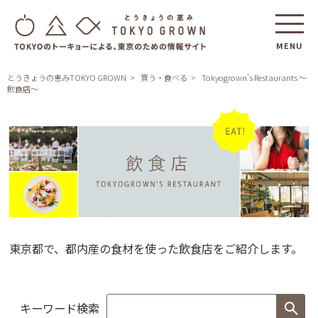
MENU
とうきょうの恵みTOKYO GROWN
買う・食べる
Tokyogrown's Restaurants ～
飲食店～
Tokyogrown's
Restaurants
東京都で、都内産の食材を使った飲食店をご紹介します。
～
飲
食
店
キーワード検索
～