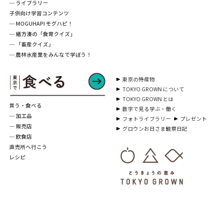
─ ライブラリー
子供向け学習コンテンツ
─ MOGUHAPI モグハピ！
─ 緒方湊の「食育クイズ」
─ 「畜産クイズ」
─ 農林水産業をみんなで学ぼう！
東京の特産物
TOKYO GROWN について
TOKYO GROWN とは
買う・食べる
数字で見る学ぶ・働く
─ 加工品
フォトライブラリー
プレゼント
─ 販売店
グロウンお日さま観察日記
─ 飲食店
直売所へ行こう
レシピ