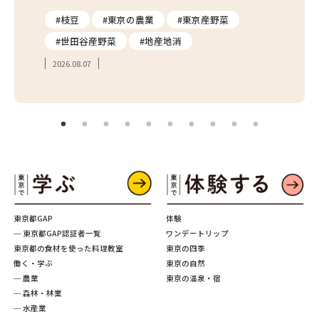
り
#枝豆
#東京の農業
#東京産野菜
#東
#世田谷産野菜
#地産地消
#学
2026.08.07
2026.
東京都GAP
体験
─ 東京都GAP認証者一覧
ワンデートリップ
東京都の食材を使った料理教室
東京の四季
働く・学ぶ
東京の自然
─ 農業
東京の温泉・宿
─ 森林・林業
─ 水産業