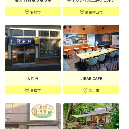
羽村市
武蔵村山市
大むら
JIBAR CAFE
青梅市
立川市