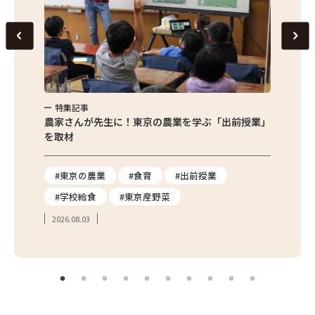
特集記事
特集
味わお
農家さんが先生に！東京の農業を学ぶ「出前授業」
サクサ
を取材
#東京の農業
#食育
#出前授業
#エ
#学校給食
#東京産野菜
#簡
2026.08.03
2026.