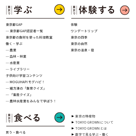
東京都GAP
体験
─ 東京都GAP認証者一覧
ワンデートリップ
東京都の食材を使った料理教室
東京の四季
働く・学ぶ
東京の自然
─ 農業
東京の温泉・宿
─ 森林・林業
─ 水産業
─ ライブラリー
子供向け学習コンテンツ
─ MOGUHAPI モグハピ！
─ 緒方湊の「食育クイズ」
─ 「畜産クイズ」
─ 農林水産業をみんなで学ぼう！
東京の特産物
TOKYO GROWN について
TOKYO GROWN とは
買う・食べる
数字で見る学ぶ・働く