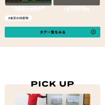
#東京都エコ農産物
#地産地消
#新東京都GAP
#東京の水産物
#東京の林産物