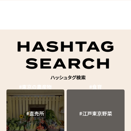
#東京の農産物
#食育
#直売所
#江戸東京野菜