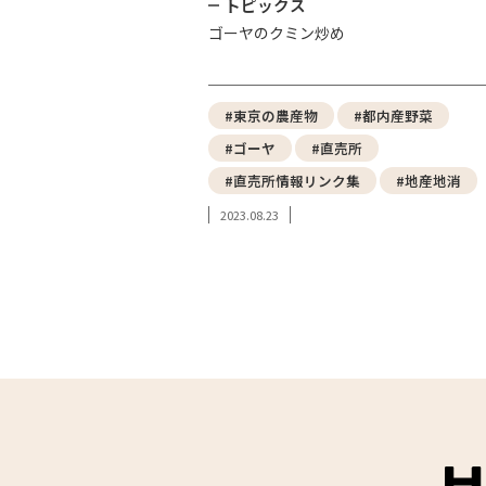
トピックス
ゴーヤのクミン炒め
#東京の農産物
#都内産野菜
#ゴーヤ
#直売所
#直売所情報リンク集
#地産地消
2023.08.23