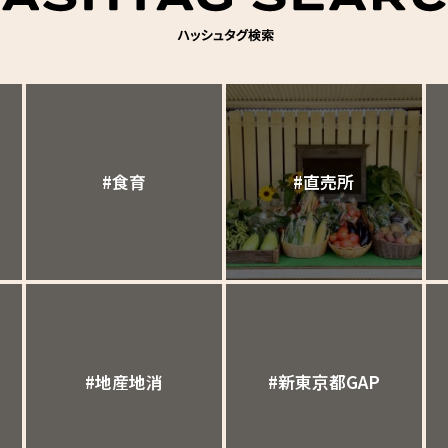
#食育
#直売所
#地産地消
#新東京都GAP