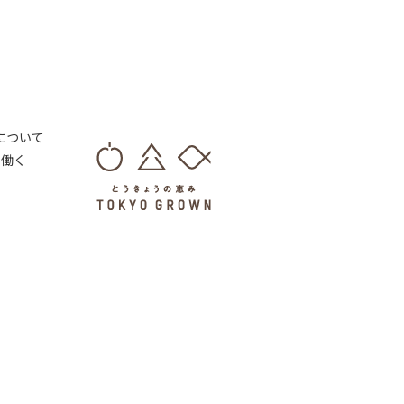
 について
・働く