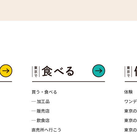
買う・食べる
体験
─ 加工品
ワンデ
─ 販売店
東京の
─ 飲食店
東京の
直売所へ行こう
東京の