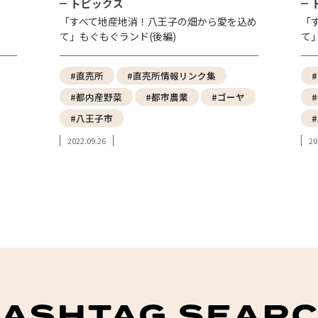
トピックス
「すべて地産地消！八王子の畑から愛を込め
「
て」もぐもぐランド(後編)
て
#直売所
#直売所情報リンク集
#都内産野菜
#都市農業
#ゴーヤ
#八王子市
2022.09.26
20