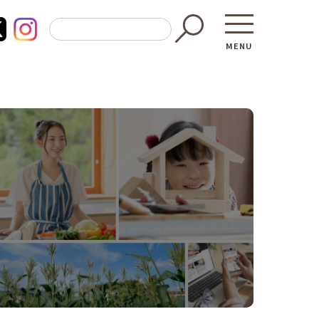
MENU
東京都GAP
買う・食べ
─ 東京都GAP認証者一覧
─ 加工品
東京都の食材を使った料理教室
─ 販売店
働く・学ぶ
─ 飲食店
─ 農業
直売所へ行
─ 森林・林業
レシピ