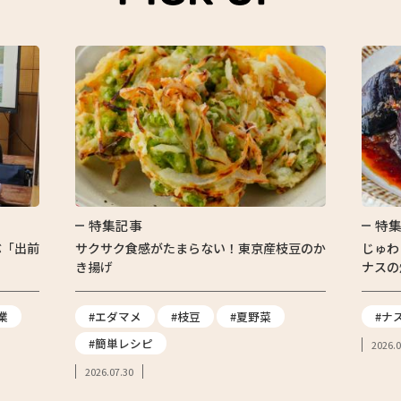
特集記事
特
ぶ「出前
サクサク食感がたまらない！東京産枝豆のか
じゅわ
き揚げ
ナスの
業
#エダマメ
#枝豆
#夏野菜
#ナ
#簡単レシピ
2026.0
2026.07.30