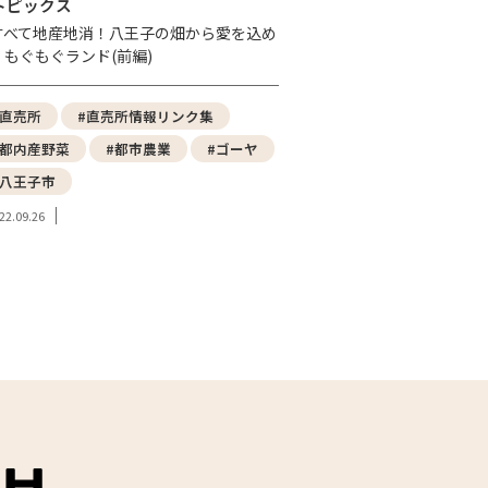
トピックス
すべて地産地消！八王子の畑から愛を込め
」もぐもぐランド(前編)
#直売所
#直売所情報リンク集
#都内産野菜
#都市農業
#ゴーヤ
#八王子市
22.09.26