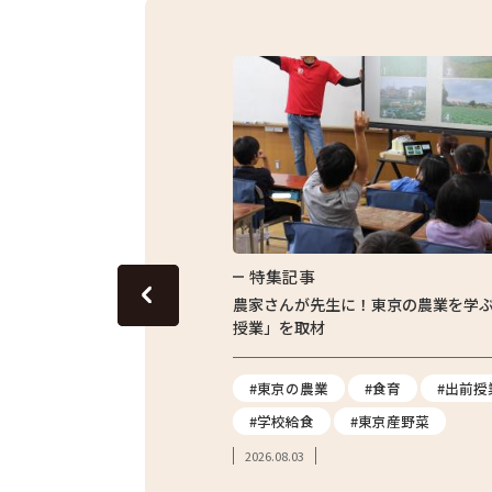
特集記事
グリーンピースのおいしさを
農家さんが先生に！東京の農業を学
授業」を取材
ス
#地産地消
#東京の農業
#食育
#出前授
#炊き込みご飯
#学校給食
#東京産野菜
2026.08.03