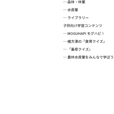
─ 森林・林業
─ 水産業
─ ライブラリー
子供向け学習コンテンツ
─ MOGUHAPI モグハピ！
─ 緒方湊の「食育クイズ」
─ 「畜産クイズ」
─ 農林水産業をみんなで学ぼう