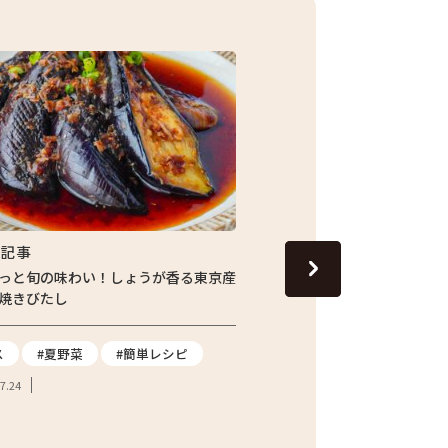
集記事
特集記事
っと旬の味わい！しょうが香る東京産
13代目の跡継ぎが守り続
焼きびたし
青梅市の「東京富の里 KAJI
てたジャガイモを訪ねて
ス
#夏野菜
#簡単レシピ
#ジャガイモ
#都市農
7.24
#東京産野菜
#農家へ
#地産地消