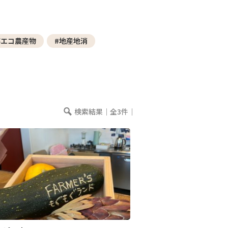
─ 水産業
─ ライブラリー
子供向け学習コンテンツ
都エコ農産物
#地産地消
─ MOGUHAPI モグハピ！
─ 緒方湊の「食育クイズ」
─ 「畜産クイズ」
─ 農林水産業をみんなで学ぼう！
検索結果｜全3件｜