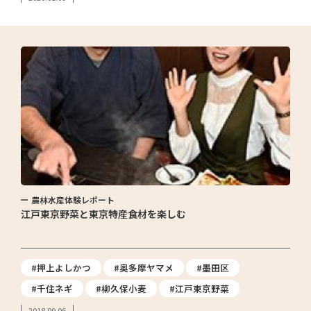
農林水産体験レポート
江戸東京野菜と東京特産食材を楽しむ
#押上よしかつ
#奥多摩ヤマメ
#墨田区
#千住ネギ
#柳久保小麦
#江戸東京野菜
2018.09.06