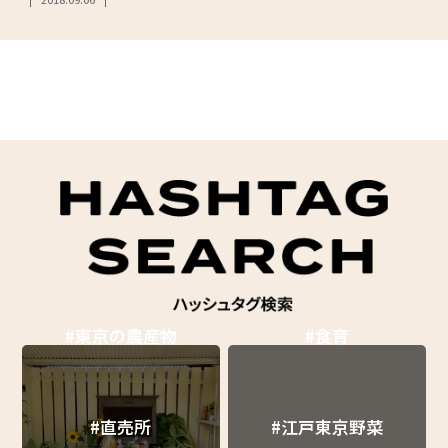
#東京の農産物
#食育
#直売所
#江戸東京野菜