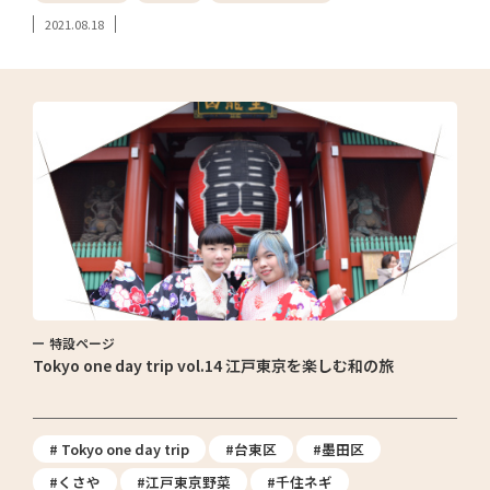
2021.08.18
特設ページ
Tokyo one day trip vol.14 江戸東京を楽しむ和の旅
# Tokyo one day trip
#台東区
#墨田区
#くさや
#江戸東京野菜
#千住ネギ