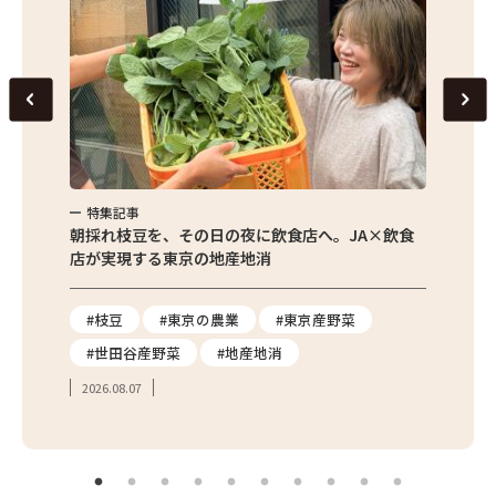
特集記事
特集
繁昌農園
朝採れ枝豆を、その日の夜に飲食店へ。JA×飲食
農家さ
店が実現する東京の地産地消
を取材
り
#枝豆
#東京の農業
#東京産野菜
#東
#世田谷産野菜
#地産地消
#学
2026.08.07
2026.