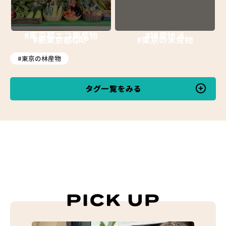
#東京都エコ農産物
#地産地消
#新東京都GAP
#東京の水産物
#東京の林産物