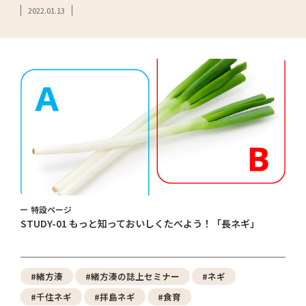
2022.01.13
特設ページ
STUDY-01 もっと知っておいしくたべよう！「長ネギ」
#緒方湊
#緒方湊の誌上セミナー
#ネギ
#千住ネギ
#拝島ネギ
#食育