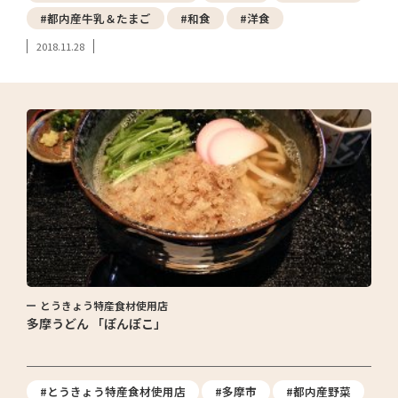
#都内産牛乳＆たまご
#和食
#洋食
2018.11.28
とうきょう特産食材使用店
多摩うどん 「ぽんぽこ」
#とうきょう特産食材使用店
#多摩市
#都内産野菜