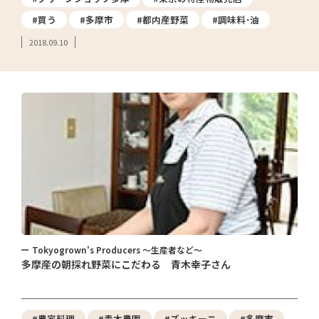
#買う
#多摩市
#都内産野菜
#調味料･油
2018.09.10
Tokyogrown's Producers ～生産者など～
多摩産の朝採れ野菜にこだわる 青木幸子さん
#農家料理
#青木農園
#ズッキーニ
#多摩市