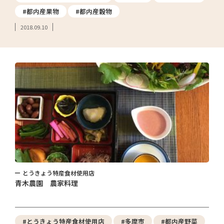
#都内産果物
#都内産穀物
2018.09.10
とうきょう特産食材使用店
青木農園 農家料理
#とうきょう特産食材使用店
#多摩市
#都内産野菜