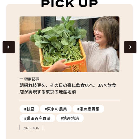
特集記事
特集
繁昌農園
朝採れ枝豆を、その日の夜に飲食店へ。JA×飲食
農家さ
店が実現する東京の地産地消
を取材
り
#枝豆
#東京の農業
#東京産野菜
#東
#世田谷産野菜
#地産地消
#学
2026.08.07
2026.