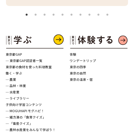
東京都GAP
体験
─ 東京都GAP認証者一覧
ワンデートリップ
東京都の食材を使った料理教室
東京の四季
働く・学ぶ
東京の自然
─ 農業
東京の温泉・宿
─ 森林・林業
─ 水産業
─ ライブラリー
子供向け学習コンテンツ
─ MOGUHAPI モグハピ！
─ 緒方湊の「食育クイズ」
─ 「畜産クイズ」
─ 農林水産業をみんなで学ぼう！