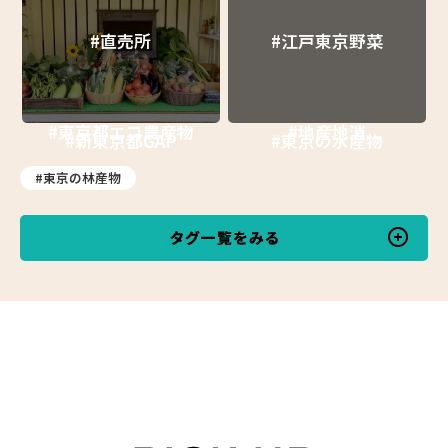
#直売所
#江戸東京野菜
#東京都エコ農産物
#地産地消
#新東京都GAP
#東京の水産物
#東京の林産物