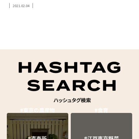
2021.02.04
#東京の農産物
#食育
#直売所
#江戸東京野菜