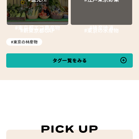
#東京都エコ農産物
#地産地消
#新東京都GAP
#東京の水産物
#東京の林産物