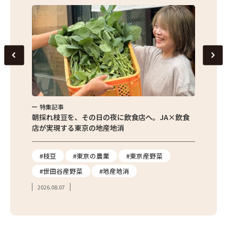
特集記事
特集
繁昌農園
朝採れ枝豆を、その日の夜に飲食店へ。JA×飲食
農家さ
店が実現する東京の地産地消
を取材
り
#枝豆
#東京の農業
#東京産野菜
#東
#世田谷産野菜
#地産地消
#学
2026.08.07
2026.