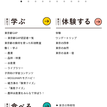
東京都GAP
体験
─ 東京都GAP認証者一覧
ワンデートリップ
東京都の食材を使った料理教室
東京の四季
働く・学ぶ
東京の自然
─ 農業
東京の温泉・宿
─ 森林・林業
─ 水産業
─ ライブラリー
子供向け学習コンテンツ
─ MOGUHAPI モグハピ！
─ 緒方湊の「食育クイズ」
─ 「畜産クイズ」
─ 農林水産業をみんなで学ぼう！
東京の特産物