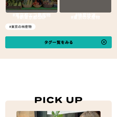
#東京都エコ農産物
#地産地消
#新東京都GAP
#東京の水産物
#東京の林産物