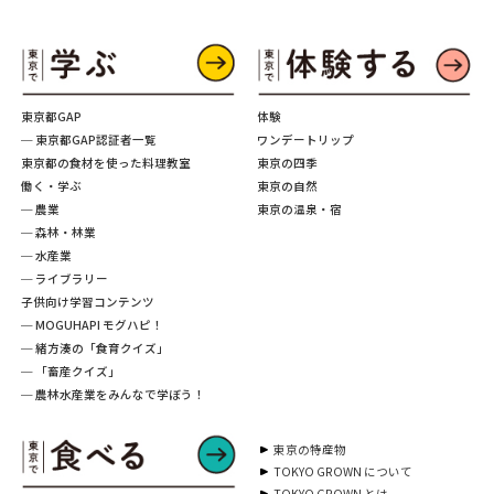
東京都GAP
体験
─ 東京都GAP認証者一覧
ワンデートリップ
東京都の食材を使った料理教室
東京の四季
働く・学ぶ
東京の自然
─ 農業
東京の温泉・宿
─ 森林・林業
─ 水産業
─ ライブラリー
子供向け学習コンテンツ
─ MOGUHAPI モグハピ！
─ 緒方湊の「食育クイズ」
─ 「畜産クイズ」
─ 農林水産業をみんなで学ぼう！
東京の特産物
TOKYO GROWN について
TOKYO GROWN とは