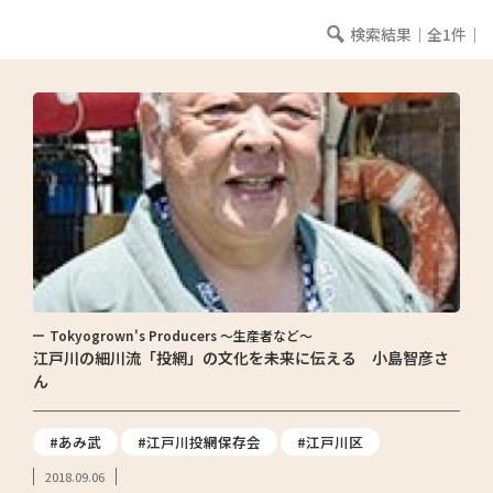
検索結果｜全1件｜
Tokyogrown's Producers ～生産者など～
江戸川の細川流「投網」の文化を未来に伝える 小島智彦さ
ん
#あみ武
#江戸川投網保存会
#江戸川区
2018.09.06