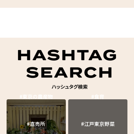
#東京の農産物
#食育
#直売所
#江戸東京野菜