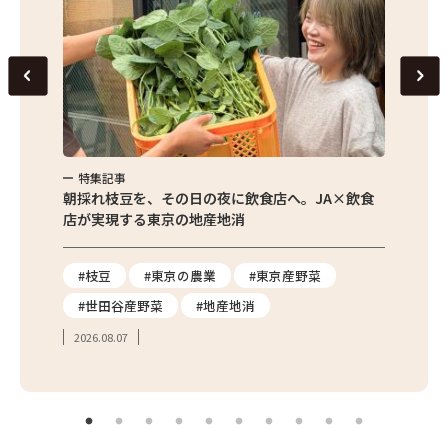
特集記事
特集
繁昌農園
朝採れ枝豆を、その日の夜に飲食店へ。JA×飲食
農家さ
店が実現する東京の地産地消
を取材
り
#枝豆
#東京の農業
#東京産野菜
#東
#世田谷産野菜
#地産地消
#学
2026.08.07
2026.