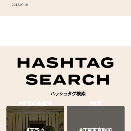
2018.09.10
#東京の農産物
#食育
#直売所
#江戸東京野菜