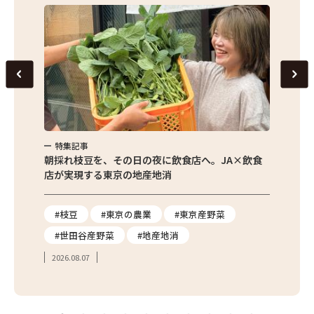
特集記事
特集
繁昌農園
朝採れ枝豆を、その日の夜に飲食店へ。JA×飲食
農家さ
店が実現する東京の地産地消
を取材
り
#枝豆
#東京の農業
#東京産野菜
#東
#世田谷産野菜
#地産地消
#学
2026.08.07
2026.