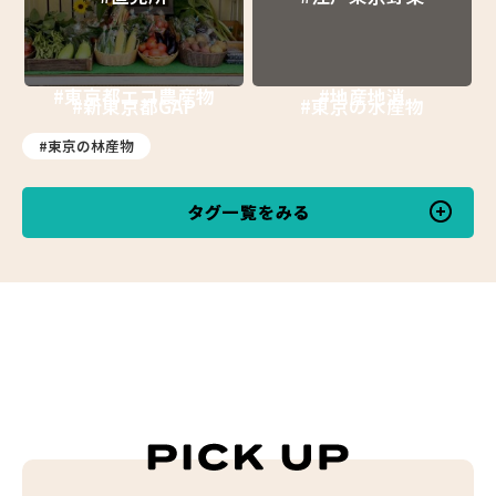
#東京都エコ農産物
#地産地消
#新東京都GAP
#東京の水産物
#東京の林産物