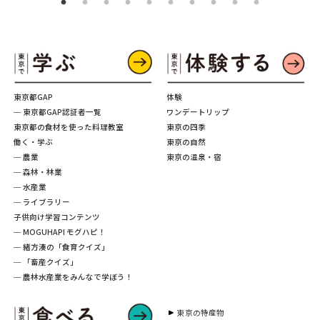
東京都GAP
体験
─ 東京都GAP認証者一覧
ワンデートリップ
東京都の食材を使った料理教室
東京の四季
働く・学ぶ
東京の自然
─ 農業
東京の温泉・宿
─ 森林・林業
─ 水産業
─ ライブラリー
子供向け学習コンテンツ
─ MOGUHAPI モグハピ！
─ 緒方湊の「食育クイズ」
─ 「畜産クイズ」
─ 農林水産業をみんなで学ぼう！
東京の特産物