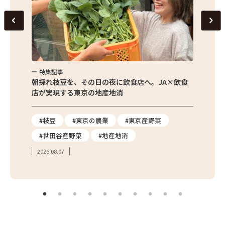
特集記事
特集
繁昌農園
朝採れ枝豆を、その日の夜に飲食店へ。JA×飲食
農家さ
店が実現する東京の地産地消
を取材
り
#枝豆
#東京の農業
#東京産野菜
#東
#世田谷産野菜
#地産地消
#学
2026.08.07
2026.