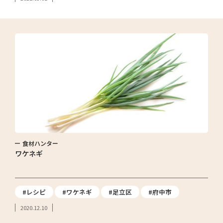
食材ハンター
ワケネギ
#レシピ
#ワケネギ
#足立区
#府中市
2020.12.10