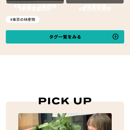
#東京都エコ農産物
#地産地消
#新東京都GAP
#東京の水産物
#東京の林産物