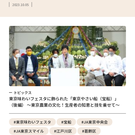
2023.10.05
トピックス
東京味わいフェスタに飾られた「東京やさい船（宝船）」
（後編） ～東京農業の文化！生産者の知恵と技を乗せて～
#東京味わいフェスタ
#宝船
#JA東京中央会
#JA東京スマイル
#江戸川区
#葛飾区