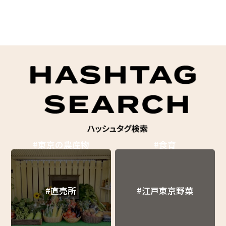
#東京の農産物
#食育
#直売所
#江戸東京野菜