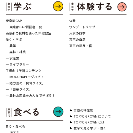
東京都GAP
体験
─ 東京都GAP認証者一覧
ワンデートリップ
東京都の食材を使った料理教室
東京の四季
働く・学ぶ
東京の自然
─ 農業
東京の温泉・宿
─ 森林・林業
─ 水産業
─ ライブラリー
子供向け学習コンテンツ
─ MOGUHAPI モグハピ！
─ 緒方湊の「食育クイズ」
─ 「畜産クイズ」
─ 農林水産業をみんなで学ぼう！
東京の特産物
TOKYO GROWN について
TOKYO GROWN とは
買う・食べる
数字で見る学ぶ・働く
─ 加工品