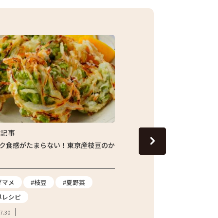
集記事
特集記事
ク食感がたまらない！東京産枝豆のか
じゅわっと旬の味わい！し
ナスの焼きびたし
ダマメ
#枝豆
#夏野菜
#ナス
#夏野菜
#
単レシピ
2026.07.24
7.30