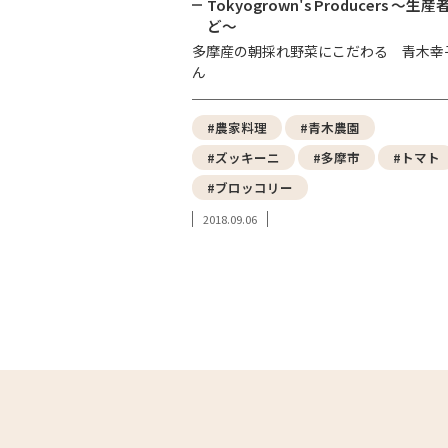
Tokyogrown's Producers ～生産
ど～
多摩産の朝採れ野菜にこだわる 青木幸
ん
#農家料理
#青木農園
#ズッキーニ
#多摩市
#トマト
#ブロッコリー
2018.09.06