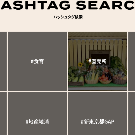
#食育
#直売所
#地産地消
#新東京都GAP