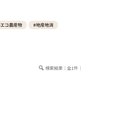
─ 水産業
─ ライブラリー
子供向け学習コンテンツ
都エコ農産物
#地産地消
─ MOGUHAPI モグハピ！
─ 緒方湊の「食育クイズ」
─ 「畜産クイズ」
─ 農林水産業をみんなで学ぼう！
検索結果｜全1件｜