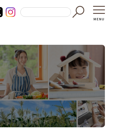
MENU
東京都GAP
買う・食べ
─ 東京都GAP認証者一覧
─ 加工品
東京都の食材を使った料理教室
─ 販売店
働く・学ぶ
─ 飲食店
─ 農業
直売所へ行
─ 森林・林業
レシピ