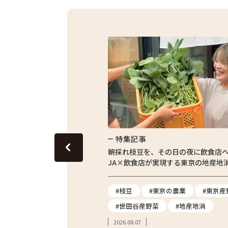
特集記事
東京の田んぼ。青梅・東京繁
朝採れ枝豆を、その日の夜に飲食店
体験をレポート
JA×飲食店が実現する東京の地産地
#農業体験
#枝豆
#東京の農業
#東京産
#親子体験
#世田谷産野菜
#地産地消
2026.08.07