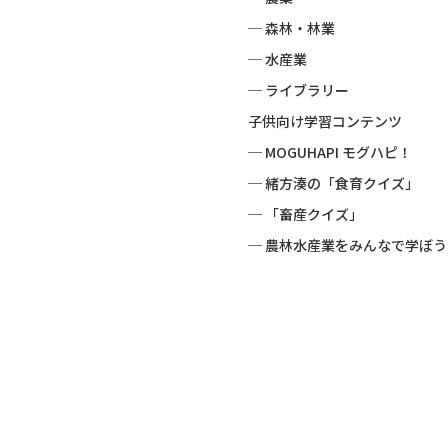
─ 森林・林業
─ 水産業
─ ライブラリー
子供向け学習コンテンツ
─ MOGUHAPI モグハピ！
─ 緒方湊の「食育クイズ」
─ 「畜産クイズ」
─ 農林水産業をみんなで学ぼう