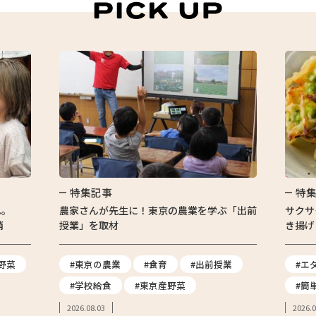
特集記事
特
へ。
農家さんが先生に！東京の農業を学ぶ「出前
サクサ
消
授業」を取材
き揚げ
野菜
#東京の農業
#食育
#出前授業
#エ
#学校給食
#東京産野菜
#簡
2026.08.03
2026.0