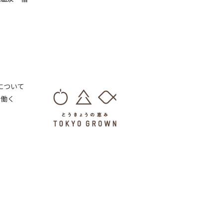
 について
・働く