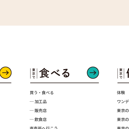
買う・食べる
体験
─ 加工品
ワンデ
─ 販売店
東京の
─ 飲食店
東京の
直売所へ行こう
東京の