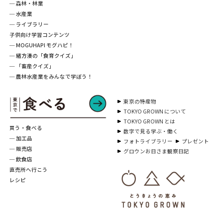
─ 森林・林業
─ 水産業
─ ライブラリー
子供向け学習コンテンツ
─ MOGUHAPI モグハピ！
─ 緒方湊の「食育クイズ」
─ 「畜産クイズ」
─ 農林水産業をみんなで学ぼう！
東京の特産物
TOKYO GROWN について
TOKYO GROWN とは
買う・食べる
数字で見る学ぶ・働く
─ 加工品
フォトライブラリー
プレゼント
─ 販売店
グロウンお日さま観察日記
─ 飲食店
直売所へ行こう
レシピ