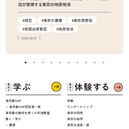
店が実現する東京の地産地消
を取材
り
#枝豆
#東京の農業
#東京産野菜
#東
#世田谷産野菜
#地産地消
#学
2026.08.07
2026.
東京都GAP
体験
─ 東京都GAP認証者一覧
ワンデートリップ
東京都の食材を使った料理教室
東京の四季
働く・学ぶ
東京の自然
─ 農業
東京の温泉・宿