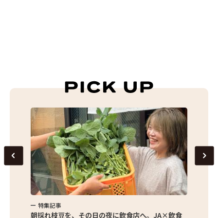
特集記事
特集
繁昌農園
朝採れ枝豆を、その日の夜に飲食店へ。JA×飲食
農家さ