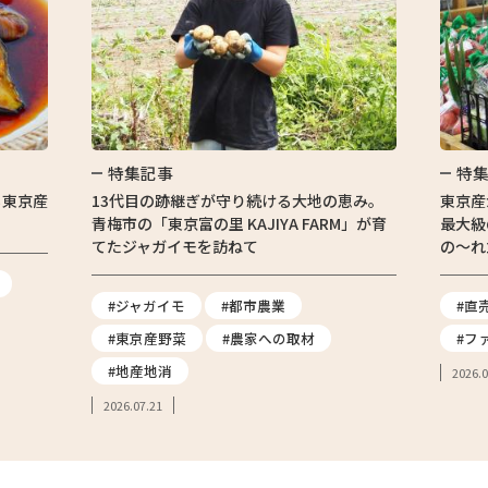
特集記事
特
る東京産
13代目の跡継ぎが守り続ける大地の恵み。
東京産
青梅市の「東京富の里 KAJIYA FARM」が育
最大級
てたジャガイモを訪ねて
の〜れ
#ジャガイモ
#都市農業
#直
#東京産野菜
#農家への取材
#フ
#地産地消
2026.0
2026.07.21