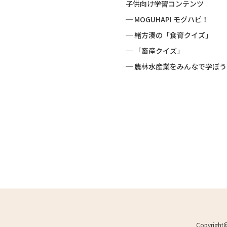
子供向け学習コンテンツ
─ MOGUHAPI モグハピ！
─ 緒方湊の「食育クイズ」
─ 「畜産クイズ」
─ 農林水産業をみんなで学ぼう
Copyright