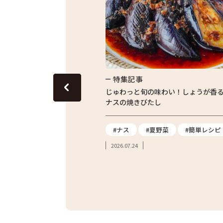
特集記事
たまらない！東京産枝豆のか
じゅわっと旬の味わい！しょうが香
ナスの焼きびたし
#枝豆
#夏野菜
#ナス
#夏野菜
#簡単レシピ
2026.07.24