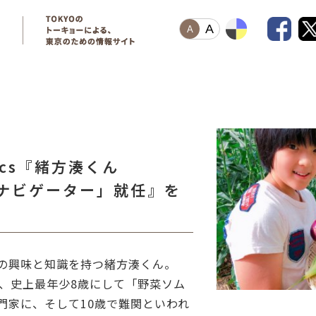
A
A
pics『緒方湊くん
N ナビゲーター」就任』を
の興味と知識を持つ緒方湊くん。
は、史上最年少8歳にして「野菜ソム
門家に、そして10歳で難関といわれ