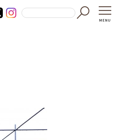
MENU
東京都GAP
買う・食べ
─ 東京都GAP認証者一覧
─ 加工品
東京都の食材を使った料理教室
─ 販売店
働く・学ぶ
─ 飲食店
─ 農業
直売所へ行
─ 森林・林業
レシピ