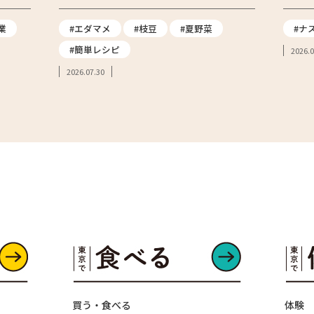
業
#エダマメ
#枝豆
#夏野菜
#ナ
#簡単レシピ
2026.0
2026.07.30
買う・食べる
体験