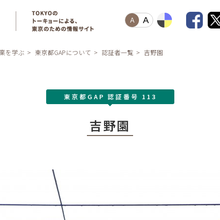
A
A
業を学ぶ
東京都GAPについて
認証者一覧
吉野園
東京都GAP 認証番号 113
吉野園