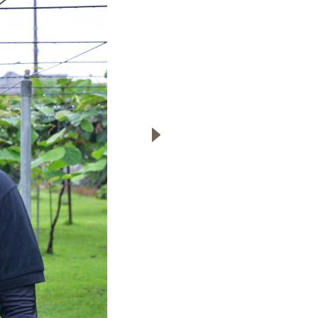
─ 水産業
─ ライブラリー
子供向け学習コンテンツ
─ MOGUHAPI モグハピ！
─ 緒方湊の「食育クイズ」
─ 「畜産クイズ」
─ 農林水産業をみんなで学ぼう！