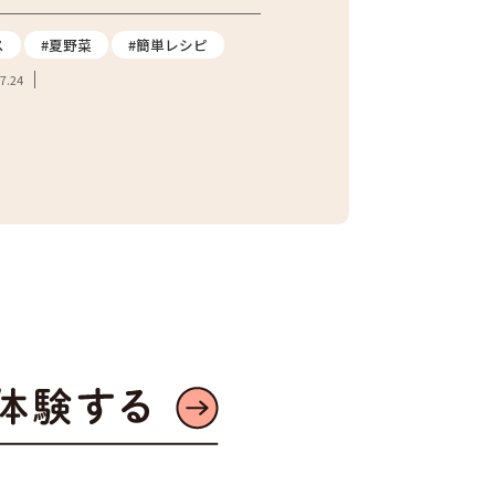
てたジャガイモを訪ねて
ス
#夏野菜
#簡単レシピ
#ジャガイモ
#都市農
7.24
#東京産野菜
#農家へ
#地産地消
2026.07.21