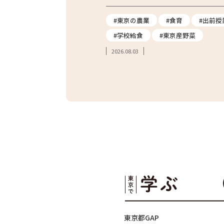
ス
#地産地消
#東京の農業
#食育
#出前授
#炊き込みご飯
#学校給食
#東京産野菜
2026.08.03
東京都GAP