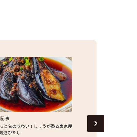
集記事
特集記事
っと旬の味わい！しょうが香る東京産
13代目の跡継ぎが守り続
焼きびたし
青梅市の「東京富の里 KAJI