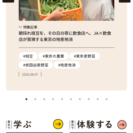
特集記事
特集
繁昌農園
朝採れ枝豆を、その日の夜に飲食店へ。JA×飲食
農家さ
店が実現する東京の地産地消
を取材
り
#枝豆
#東京の農業
#東京産野菜
#東
#世田谷産野菜
#地産地消
#学
2026.08.07
2026.