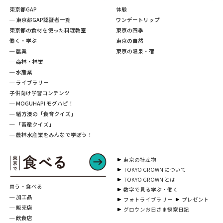
東京都GAP
体験
─ 東京都GAP認証者一覧
ワンデートリップ
東京都の食材を使った料理教室
東京の四季
働く・学ぶ
東京の自然
─ 農業
東京の温泉・宿
─ 森林・林業
─ 水産業
─ ライブラリー
子供向け学習コンテンツ
─ MOGUHAPI モグハピ！
─ 緒方湊の「食育クイズ」
─ 「畜産クイズ」
─ 農林水産業をみんなで学ぼう！
東京の特産物
TOKYO GROWN について
TOKYO GROWN とは
買う・食べる
数字で見る学ぶ・働く
─ 加工品
フォトライブラリー
プレゼント
─ 販売店
グロウンお日さま観察日記
─ 飲食店