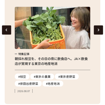
特集記事
特集
繁昌農園
朝採れ枝豆を、その日の夜に飲食店へ。JA×飲食
農家さ
店が実現する東京の地産地消
を取材
り
#枝豆
#東京の農業
#東京産野菜
#東
#世田谷産野菜
#地産地消
#学
2026.08.07
2026.