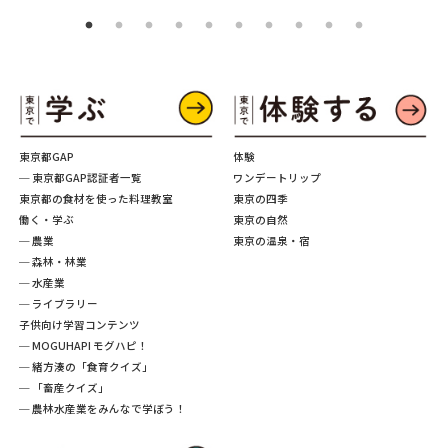
東京都GAP
体験
─ 東京都GAP認証者一覧
ワンデートリップ
東京都の食材を使った料理教室
東京の四季
働く・学ぶ
東京の自然
─ 農業
東京の温泉・宿
─ 森林・林業
─ 水産業
─ ライブラリー
子供向け学習コンテンツ
─ MOGUHAPI モグハピ！
─ 緒方湊の「食育クイズ」
─ 「畜産クイズ」
─ 農林水産業をみんなで学ぼう！