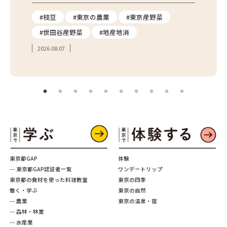
り
#枝豆
#東京の農業
#東京産野菜
#東
#世田谷産野菜
#地産地消
#学
2026.08.07
2026.
東京都GAP
体験
─ 東京都GAP認証者一覧
ワンデートリップ
東京都の食材を使った料理教室
東京の四季
働く・学ぶ
東京の自然
─ 農業
東京の温泉・宿
─ 森林・林業
─ 水産業