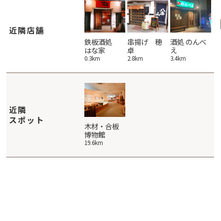
近隣店舗
PITANGO
CAFE AOKI
鉄板酒処
串揚げ 穂
酒処 のんべ
リ
ピタンゴ
はな家
卓
え
ト
4.9km
4km
0.3km
2.8km
3.4km
3.
近隣
スポット
木材・合板
博物館
19.6km