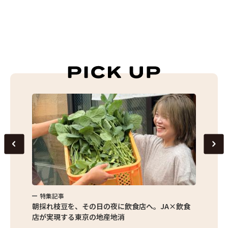
特集記事
特集
繁昌農園
朝採れ枝豆を、その日の夜に飲食店へ。JA×飲食
農家さ
店が実現する東京の地産地消
を取材