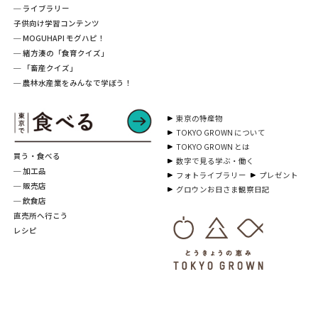
─ ライブラリー
子供向け学習コンテンツ
─ MOGUHAPI モグハピ！
─ 緒方湊の「食育クイズ」
─ 「畜産クイズ」
─ 農林水産業をみんなで学ぼう！
東京の特産物
TOKYO GROWN について
TOKYO GROWN とは
買う・食べる
数字で見る学ぶ・働く
─ 加工品
フォトライブラリー
プレゼント
─ 販売店
グロウンお日さま観察日記
─ 飲食店
直売所へ行こう
レシピ