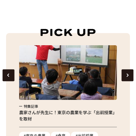
特集記事
特集
味わお
農家さんが先生に！東京の農業を学ぶ「出前授業」
サクサ
を取材
#東京の農業
#食育
#出前授業
#エ