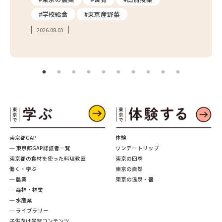
#学校給食
#東京産野菜
#簡
2026.08.03
2026.
東京都GAP
体験
─ 東京都GAP認証者一覧
ワンデートリップ
東京都の食材を使った料理教室
東京の四季
働く・学ぶ
東京の自然
─ 農業
東京の温泉・宿
─ 森林・林業
─ 水産業
─ ライブラリー
子供向け学習コンテンツ