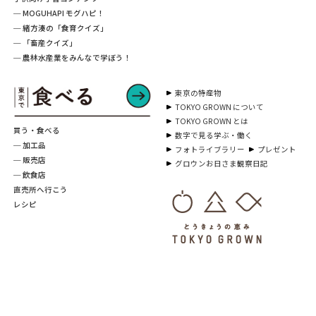
─ MOGUHAPI モグハピ！
─ 緒方湊の「食育クイズ」
─ 「畜産クイズ」
─ 農林水産業をみんなで学ぼう！
東京の特産物
TOKYO GROWN について
TOKYO GROWN とは
買う・食べる
数字で見る学ぶ・働く
─ 加工品
フォトライブラリー
プレゼント
─ 販売店
グロウンお日さま観察日記
─ 飲食店
直売所へ行こう
レシピ