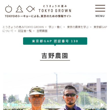
MENU
とうきょうの恵みTOKYO GROWN
学ぶ・働く
東京の農業を学ぶ
東京都GAP
について
認証者一覧
吉野農園
東京都GAP 認証番号 130
吉野農園