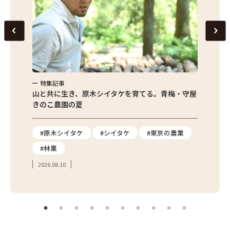
特集記事
特集
び方と保
山と共に生き、原木シイタケを育てる。青梅・守屋
朝採れ
きのこ農園の夏
店が実
#原木シイタケ
#シイタケ
#東京の農業
#枝
#林業
#世
2026.08.10
2026.