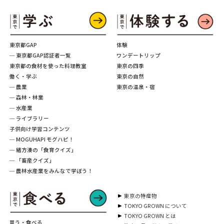
東京都GAP
体験
─ 東京都GAP認証者一覧
ワンデートリップ
東京都の食材を使った料理教室
東京の四季
働く・学ぶ
東京の自然
─ 農業
東京の温泉・宿
─ 森林・林業
─ 水産業
─ ライブラリー
子供向け学習コンテンツ
─ MOGUHAPI モグハピ！
─ 緒方湊の「食育クイズ」
─ 「畜産クイズ」
─ 農林水産業をみんなで学ぼう！
東京の特産物
TOKYO GROWN について
TOKYO GROWN とは
買う・食べる