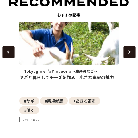
Tokyogrown's Producers ～生産者など～
トピ
～
ヤギと暮らしてチーズを作る 小さな農家の魅力
女性が
式会社
性）
野菜
#ヤギ
#新規就農
#あきる野市
#東
#働く
#み
2020.10.22
#東
2023.