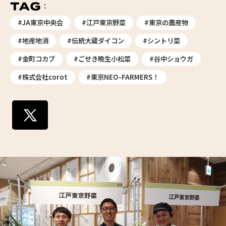
#JA東京中央会
#江戸東京野菜
#東京の農産物
#地産地消
#伝統大蔵ダイコン
#シントリ菜
#金町コカブ
#ごせき晩生小松菜
#谷中ショウガ
#株式会社corot
#東京NEO-FARMERS！