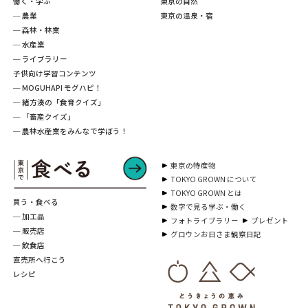
働く・学ぶ
東京の自然
─ 農業
東京の温泉・宿
─ 森林・林業
─ 水産業
─ ライブラリー
子供向け学習コンテンツ
─ MOGUHAPI モグハピ！
─ 緒方湊の「食育クイズ」
─ 「畜産クイズ」
─ 農林水産業をみんなで学ぼう！
東京の特産物
TOKYO GROWN について
TOKYO GROWN とは
買う・食べる
数字で見る学ぶ・働く
─ 加工品
フォトライブラリー
プレゼント
─ 販売店
グロウンお日さま観察日記
─ 飲食店
直売所へ行こう
レシピ