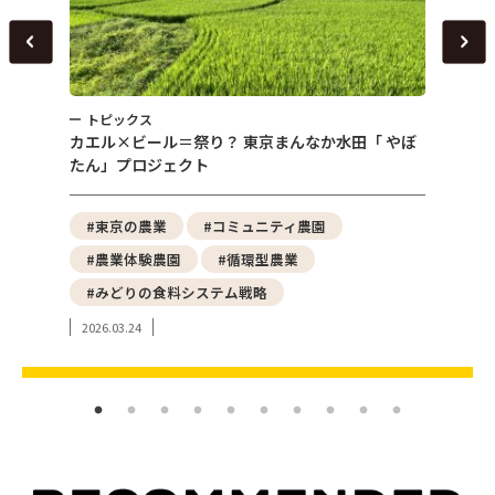
トピックス
トピ
～
カエル×ビール＝祭り？ 東京まんなか水田「 やぼ
女性農
たん」プロジェクト
える「
野菜
#東京の農業
#コミュニティ農園
#都
#農業体験農園
#循環型農業
#ア
#みどりの食料システム戦略
#東
2026.03.24
2024.