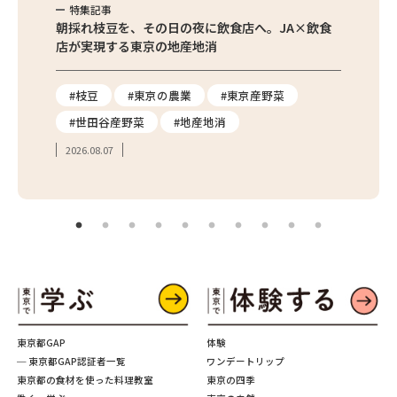
特集記事
特集
繁昌農園
朝採れ枝豆を、その日の夜に飲食店へ。JA×飲食
農家さ
店が実現する東京の地産地消
を取材
り
#枝豆
#東京の農業
#東京産野菜
#東
#世田谷産野菜
#地産地消
#学
2026.08.07
2026.
東京都GAP
体験
─ 東京都GAP認証者一覧
ワンデートリップ
東京都の食材を使った料理教室
東京の四季