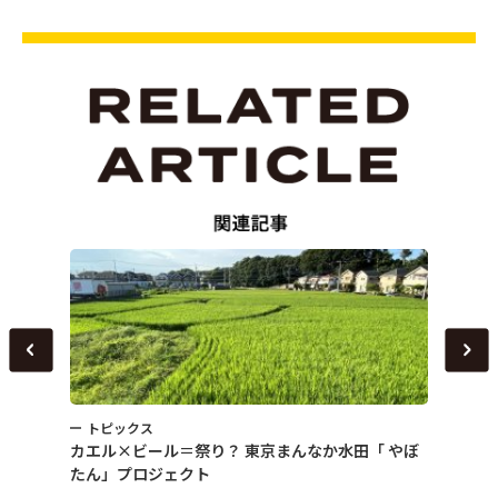
トピックス
トピ
～
カエル×ビール＝祭り？ 東京まんなか水田「 やぼ
女性農
たん」プロジェクト
える「