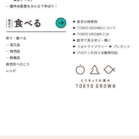
─ 農林水産業をみんなで学ぼう！
東京の特産物
TOKYO GROWN について
TOKYO GROWN とは
買う・食べる
数字で見る学ぶ・働く
─ 加工品
フォトライブラリー
プレゼント
─ 販売店
グロウンお日さま観察日記
─ 飲食店
直売所へ行こう
レシピ