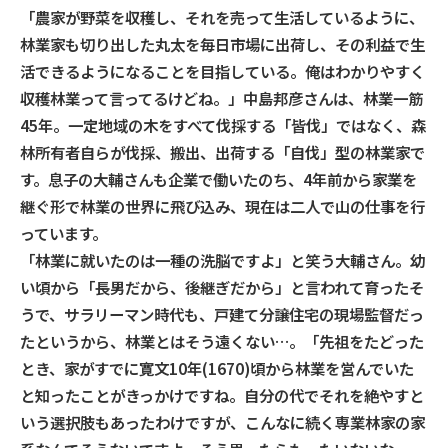
「農家が野菜を収穫し、それを売って生活しているように、
林業家も切り出した丸太を毎日市場に出荷し、その利益で生
活できるようになることを目指している。俺はわかりやすく
収穫林業って言ってるけどね。」中島邦彦さんは、林業一筋
45年。一定地域の木をすべて伐採する「皆伐」ではなく、森
林所有者自らが伐採、搬出、出荷する「自伐」型の林業家で
す。息子の大輔さんも企業で働いたのち、4年前から家業を
継ぐ形で林業の世界に飛び込み、現在は二人で山の仕事を行
っています。
「林業に就いたのは一種の洗脳ですよ」と笑う大輔さん。幼
い頃から「長男だから、後継ぎだから」と言われて育ったそ
うで、サラリーマン時代も、戸建て分譲住宅の現場監督だっ
たというから、林業とはそう遠くない…。「先祖をたどった
とき、家がすでに寛文10年(1670)頃から林業を営んでいた
と知ったことがきっかけですね。自分の代でそれを絶やすと
いう選択肢もあったわけですが、こんなに続く専業林家の家