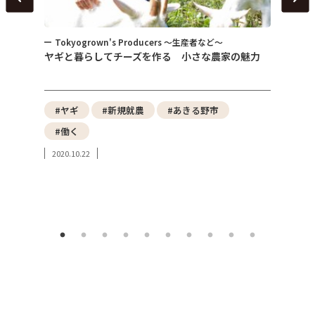
Tokyogrown's Producers ～生産者など～
トピ
～
ヤギと暮らしてチーズを作る 小さな農家の魅力
女性が
式会社
性）
野菜
#ヤギ
#新規就農
#あきる野市
#東
#働く
#み
2020.10.22
#東
2023.