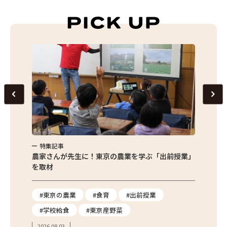
特集記事
特集
味わお
農家さんが先生に！東京の農業を学ぶ「出前授業」
サクサ
を取材
#東京の農業
#食育
#出前授業
#エ
#学校給食
#東京産野菜
#簡
2026.08.03
2026.