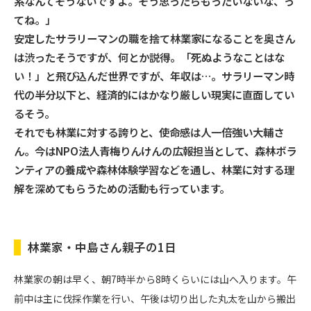
系なんてそうないですよ。そう思ったらもったいないな、っ
てね。」
安定したサラリーマンの職を捨て林業家になることを奥さん
は渋ったそうですが、何とか説得。「死ぬようなことはな
い！」と飛び込んだ世界ですが、年収は…。サラリーマン時
代の半分以下と、経済的にはかなり厳しい現実に直面してい
るそう。
それでも林業に対する誇りと、使命感は人一倍強い大輔さ
ん。今はNPO法人青梅りんけんの広報担当として、森林ボラ
ンティアの養成や森林体験学習などを通し、林業に対する理
解を深めてもらうための活動も行っています。
林業家・中島さん親子の1日
林業家の朝は早く、朝7時半から8時くらいには山へ入ります。午
前中は主に伐採作業を行い、午後は切り出した丸太を山から搬出