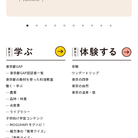
東京都GAP
体験
─ 東京都GAP認証者一覧
ワンデートリップ
東京都の食材を使った料理教室
東京の四季
働く・学ぶ
東京の自然
─ 農業
東京の温泉・宿
─ 森林・林業
─ 水産業
─ ライブラリー
子供向け学習コンテンツ
─ MOGUHAPI モグハピ！
─ 緒方湊の「食育クイズ」
─ 「畜産クイズ」