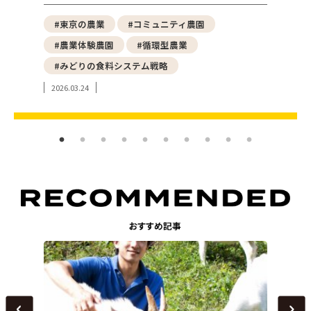
野菜
#東京の農業
#コミュニティ農園
#都
#農業体験農園
#循環型農業
#ア
#みどりの食料システム戦略
#東
2026.03.24
2024.