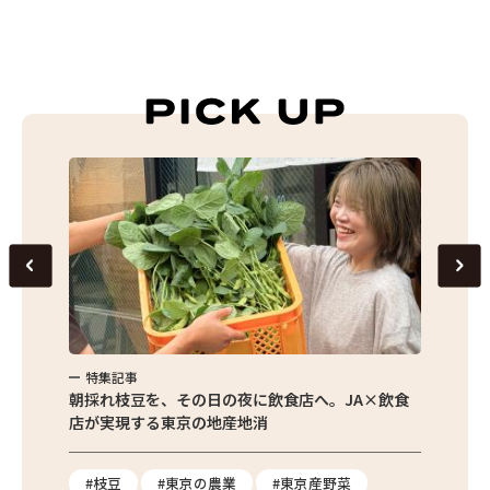
特集記事
特集
繁昌農園
朝採れ枝豆を、その日の夜に飲食店へ。JA×飲食
農家さ
店が実現する東京の地産地消
を取材
り
#枝豆
#東京の農業
#東京産野菜
#東