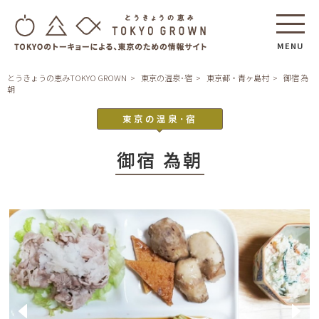
MENU
とうきょうの恵みTOKYO GROWN
東京の温泉･宿
東京都・青ヶ島村
御宿 為
朝
東京の温泉･宿
御宿 為朝