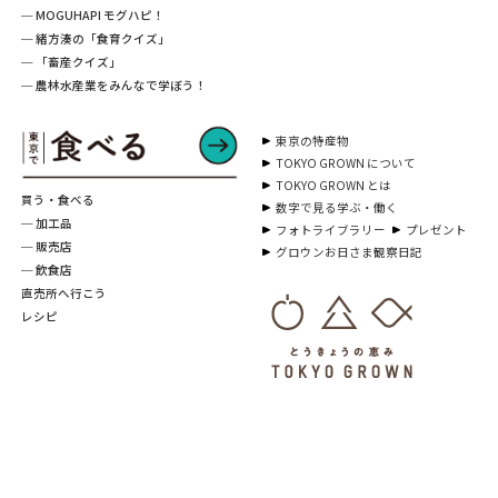
─ MOGUHAPI モグハピ！
─ 緒方湊の「食育クイズ」
─ 「畜産クイズ」
─ 農林水産業をみんなで学ぼう！
東京の特産物
TOKYO GROWN について
TOKYO GROWN とは
買う・食べる
数字で見る学ぶ・働く
─ 加工品
フォトライブラリー
プレゼント
─ 販売店
グロウンお日さま観察日記
─ 飲食店
直売所へ行こう
レシピ