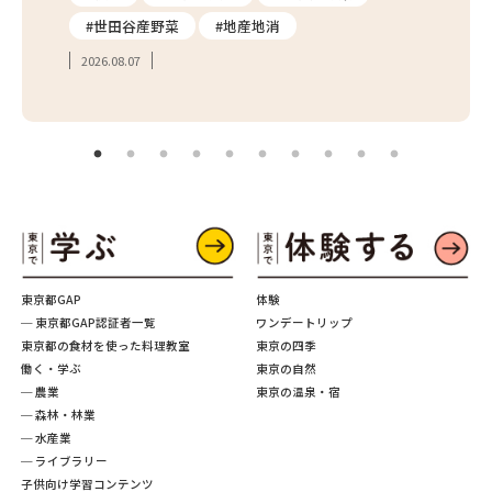
#世田谷産野菜
#地産地消
#学
2026.08.07
2026.
東京都GAP
体験
─ 東京都GAP認証者一覧
ワンデートリップ
東京都の食材を使った料理教室
東京の四季
働く・学ぶ
東京の自然
─ 農業
東京の温泉・宿
─ 森林・林業
─ 水産業
─ ライブラリー
子供向け学習コンテンツ