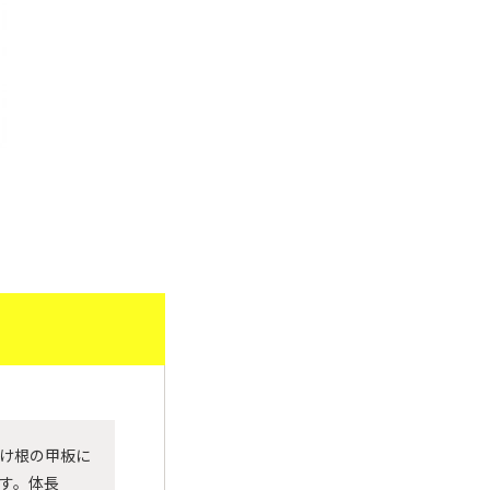
─ 水産業
─ ライブラリー
子供向け学習コンテンツ
─ MOGUHAPI モグハピ！
─ 緒方湊の「食育クイズ」
─ 「畜産クイズ」
─ 農林水産業をみんなで学ぼう！
け根の甲板に
す。体長