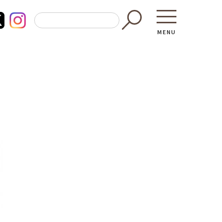
MENU
東京都GAP
買う・食べ
─ 東京都GAP認証者一覧
─ 加工品
東京都の食材を使った料理教室
─ 販売店
働く・学ぶ
─ 飲食店
─ 農業
直売所へ行
─ 森林・林業
レシピ