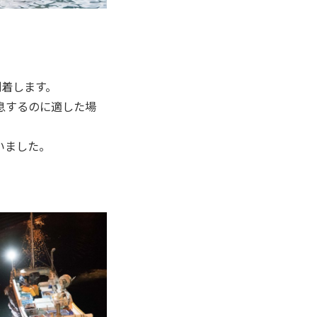
到着します。
息するのに適した場
いました。