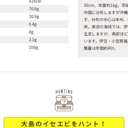
92kcal
30cm、体重約1kg。
76.6g
中国に分布しますが沖縄
20.9g
ず、分布の中心は本州、
0.4g
岸。東京の海域では、伊
0g
生息しますが、南部ほど
2.1g
います。伊豆・小笠原諸
100g
獲量は年間約40t。
大島のイセエビをハント！