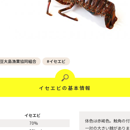
伊豆大島漁業協同組合
#イセエビ
イセエビの基本情報
イセエビ
体色は赤褐色。触角の付
70%
一対の大きい棘がありま