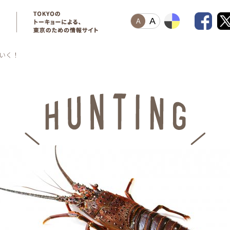
A
A
いく！