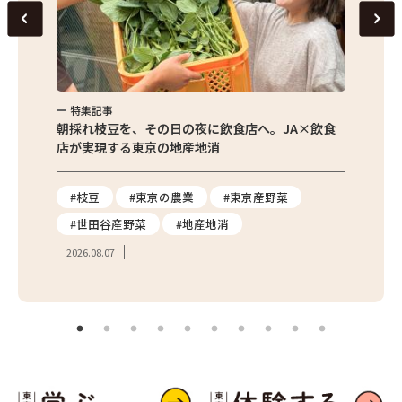
特集記事
特集
繁昌農園
朝採れ枝豆を、その日の夜に飲食店へ。JA×飲食
農家さ
店が実現する東京の地産地消
を取材
り
#枝豆
#東京の農業
#東京産野菜
#東
#世田谷産野菜
#地産地消
#学
2026.08.07
2026.