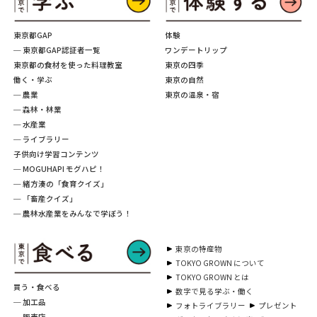
東京都GAP
体験
─ 東京都GAP認証者一覧
ワンデートリップ
東京都の食材を使った料理教室
東京の四季
働く・学ぶ
東京の自然
─ 農業
東京の温泉・宿
─ 森林・林業
─ 水産業
─ ライブラリー
子供向け学習コンテンツ
─ MOGUHAPI モグハピ！
─ 緒方湊の「食育クイズ」
─ 「畜産クイズ」
─ 農林水産業をみんなで学ぼう！
東京の特産物
TOKYO GROWN について
TOKYO GROWN とは
買う・食べる
数字で見る学ぶ・働く
─ 加工品
フォトライブラリー
プレゼント
─ 販売店