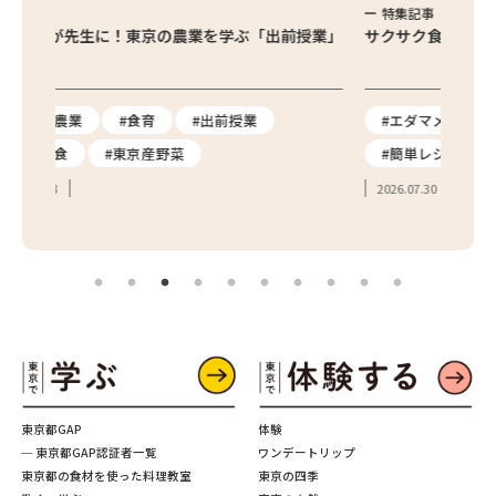
特集記事
農業を学ぶ「出前授業」
サクサク食感がたまらない！東京産枝豆のか
#出前授業
#エダマメ
#枝豆
#夏野菜
菜
#簡単レシピ
2026.07.30
東京都GAP
体験
─ 東京都GAP認証者一覧
ワンデートリップ
東京都の食材を使った料理教室
東京の四季