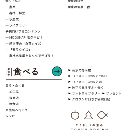
働く・学ぶ
東京の自然
─ 農業
東京の温泉・宿
─ 森林・林業
─ 水産業
─ ライブラリー
子供向け学習コンテンツ
─ MOGUHAPI モグハピ！
─ 緒方湊の「食育クイズ」
─ 「畜産クイズ」
─ 農林水産業をみんなで学ぼう！
東京の特産物
TOKYO GROWN について
TOKYO GROWN とは
買う・食べる
数字で見る学ぶ・働く
─ 加工品
フォトライブラリー
プレゼント
─ 販売店
グロウンお日さま観察日記
─ 飲食店
直売所へ行こう
レシピ