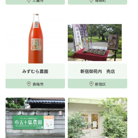
三鷹市
瑞穂町
みずむら農園
新宿御苑内 売店
青梅市
新宿区