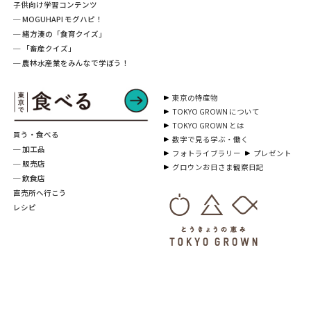
子供向け学習コンテンツ
─ MOGUHAPI モグハピ！
─ 緒方湊の「食育クイズ」
─ 「畜産クイズ」
─ 農林水産業をみんなで学ぼう！
東京の特産物
TOKYO GROWN について
TOKYO GROWN とは
買う・食べる
数字で見る学ぶ・働く
─ 加工品
フォトライブラリー
プレゼント
─ 販売店
グロウンお日さま観察日記
─ 飲食店
直売所へ行こう
レシピ