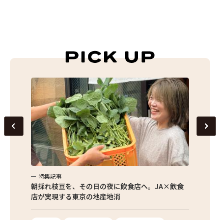
特集記事
特集
繁昌農園
朝採れ枝豆を、その日の夜に飲食店へ。JA×飲食
農家さ
店が実現する東京の地産地消
を取材