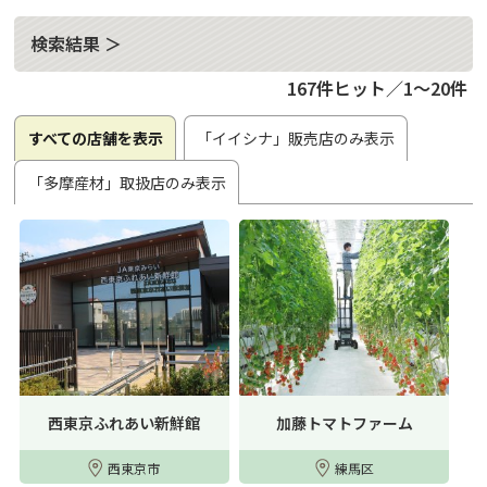
検索結果 ＞
167件ヒット／1～20件
すべての店舗を表示
「イイシナ」販売店のみ表示
「多摩産材」取扱店のみ表示
西東京ふれあい新鮮館
加藤トマトファーム
西東京市
練馬区