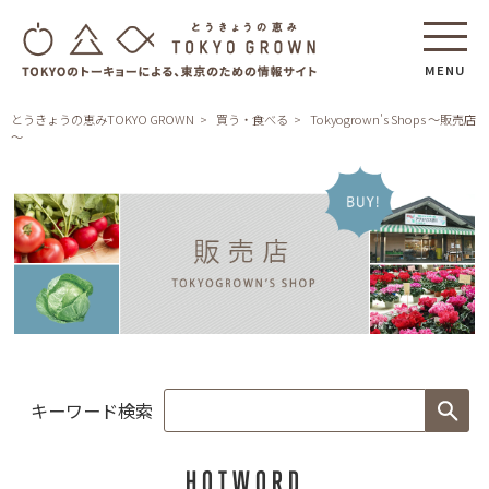
MENU
とうきょうの恵みTOKYO GROWN
買う・食べる
Tokyogrown's Shops ～販売店
～
Tokyogrown's
Shops
～
キーワード検索
販
売
店
HOTWORD
～