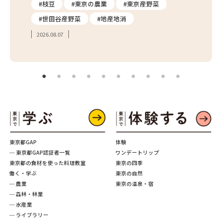
り
#枝豆
#東京の農業
#東京産野菜
#東
#世田谷産野菜
#地産地消
#学
2026.08.07
2026.
東京都GAP
体験
─ 東京都GAP認証者一覧
ワンデートリップ
東京都の食材を使った料理教室
東京の四季
働く・学ぶ
東京の自然
─ 農業
東京の温泉・宿
─ 森林・林業
─ 水産業
─ ライブラリー