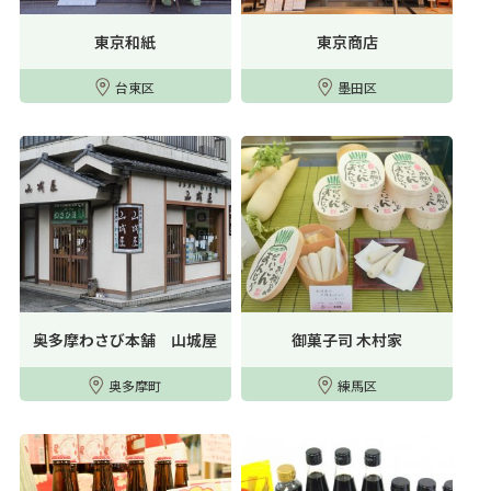
東京和紙
東京商店
台東区
墨田区
奥多摩わさび本舗 山城屋
御菓子司 木村家
奥多摩町
練馬区