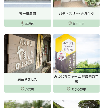
五十嵐農園
パティスリー･ナガキタ
練馬区
江戸川区
みつばちファーム 健康自然工
民芸やました
房
八丈町
あきる野市