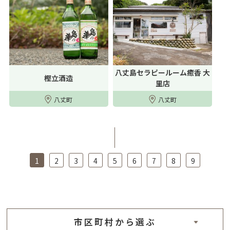
八丈島セラピールーム癒香 大
樫立酒造
里店
八丈町
八丈町
1
2
3
4
5
6
7
8
9
市区町村から選ぶ