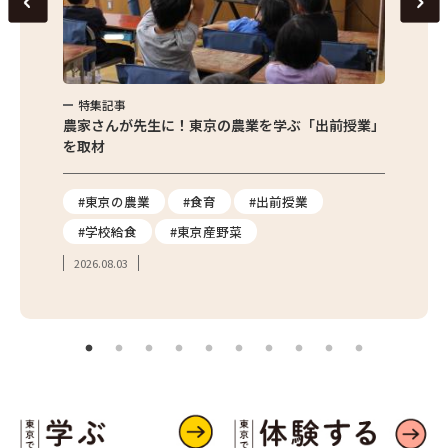
特集記事
特集
前授業」
サクサク食感がたまらない！東京産枝豆のかき揚げ
じゅわ
焼きび
#エダマメ
#枝豆
#夏野菜
#ナ
#簡単レシピ
2026.
2026.07.30