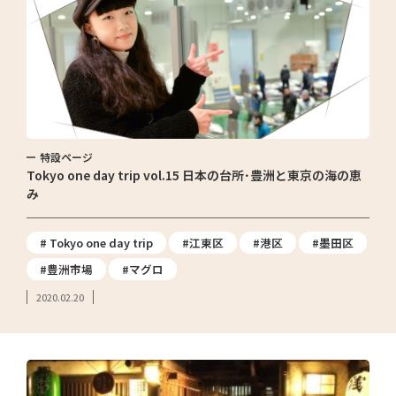
特設ページ
Tokyo one day trip vol.15 日本の台所･豊洲と東京の海の恵
み
# Tokyo one day trip
#江東区
#港区
#墨田区
#豊洲市場
#マグロ
2020.02.20