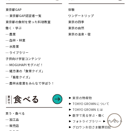
東京都GAP
体験
─ 東京都GAP認証者一覧
ワンデートリップ
東京都の食材を使った料理教室
東京の四季
働く・学ぶ
東京の自然
─ 農業
東京の温泉・宿
─ 森林・林業
─ 水産業
─ ライブラリー
子供向け学習コンテンツ
─ MOGUHAPI モグハピ！
─ 緒方湊の「食育クイズ」
─ 「畜産クイズ」
─ 農林水産業をみんなで学ぼう！
東京の特産物
TOKYO GROWN について
TOKYO GROWN とは
買う・食べる
数字で見る学ぶ・働く
─ 加工品
フォトライブラリー
プレゼント
─ 販売店
グロウンお日さま観察日記