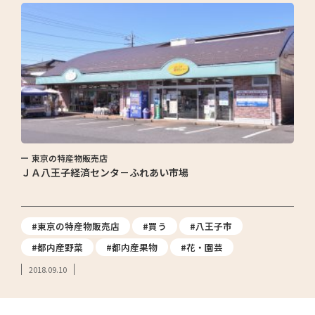
東京の特産物販売店
ＪＡ八王子経済センタ－ふれあい市場
#東京の特産物販売店
#買う
#八王子市
#都内産野菜
#都内産果物
#花・園芸
2018.09.10