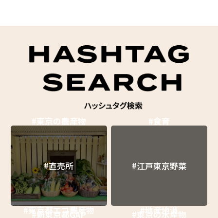
#東京の農産物
#食育
#直売所
#江戸東京野菜
#東京都エコ農産物
#地産地消
#新東京都GAP
#東京の水産物