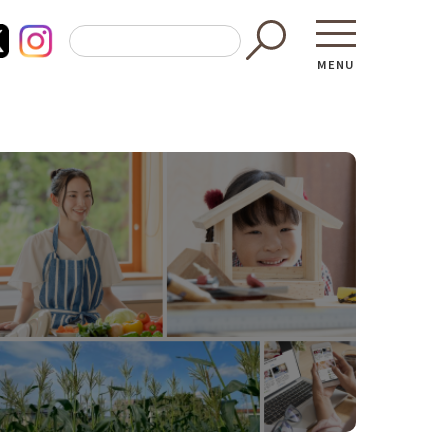
MENU
東京都GAP
買う・食べ
─ 東京都GAP認証者一覧
─ 加工品
東京都の食材を使った料理教室
─ 販売店
働く・学ぶ
─ 飲食店
─ 農業
直売所へ行
─ 森林・林業
レシピ