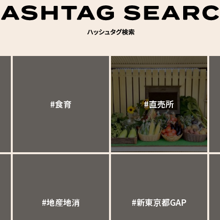
#食育
#直売所
#地産地消
#新東京都GAP