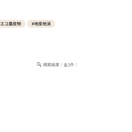
─ 水産業
─ ライブラリー
子供向け学習コンテンツ
都エコ農産物
#地産地消
─ MOGUHAPI モグハピ！
─ 緒方湊の「食育クイズ」
─ 「畜産クイズ」
─ 農林水産業をみんなで学ぼう！
検索結果｜全2件｜