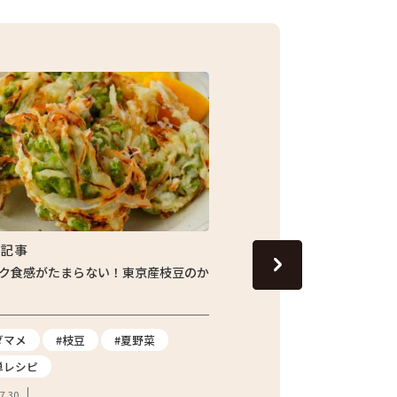
集記事
特集記事
ク食感がたまらない！東京産枝豆のか
じゅわっと旬の味わい！し
ナスの焼きびたし
ダマメ
#枝豆
#夏野菜
#ナス
#夏野菜
#
単レシピ
2026.07.24
7.30