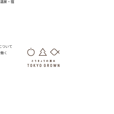
温泉・宿
 について
・働く