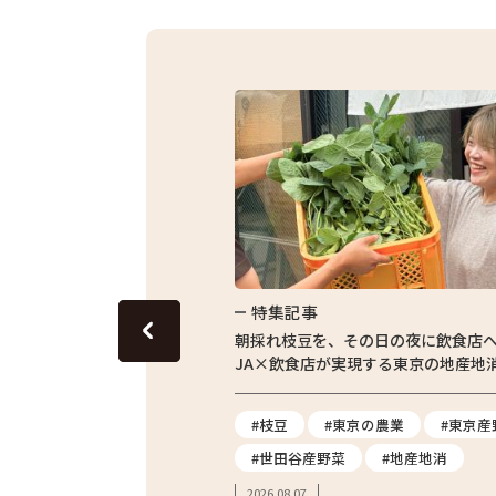
特集記事
東京の田んぼ。青梅・東京繁
朝採れ枝豆を、その日の夜に飲食店
体験をレポート
JA×飲食店が実現する東京の地産地
#農業体験
#枝豆
#東京の農業
#東京産
#親子体験
#世田谷産野菜
#地産地消
2026.08.07