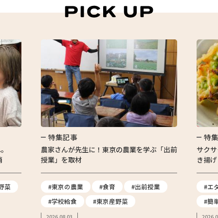
特集記事
特
へ。
農家さんが先生に！東京の農業を学ぶ「出前
サクサ
消
授業」を取材
き揚げ
野菜
#東京の農業
#食育
#出前授業
#エ
#学校給食
#東京産野菜
#簡
2026.08.03
2026.0