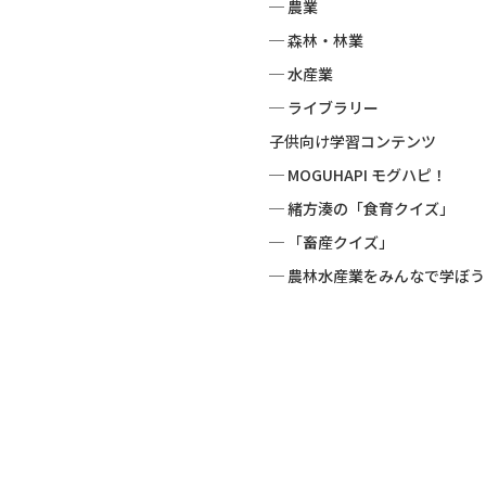
─ 農業
─ 森林・林業
─ 水産業
─ ライブラリー
子供向け学習コンテンツ
─ MOGUHAPI モグハピ！
─ 緒方湊の「食育クイズ」
─ 「畜産クイズ」
─ 農林水産業をみんなで学ぼう