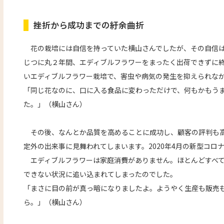
挫折から成功までの紆余曲折
花の栽培には自信を持っていた横山さんでしたが、その自信は
じつに丸２年間、エディブルフラワーをまったく出荷できずに
いエディブルフラワー栽培で、害虫や病気の発生を抑えられな
「同じ花なのに、口に入る食品に変わっただけで、何もかもう
た。」（横山さん）
その後、なんとか品質を高めることに成功し、顧客の評判も高
定外の出来事に見舞われてしまいます。2020年4月の新型コロ
エディブルフラワーは家庭消費がありません。ほとんどすべて
できない状況に追い込まれてしまったのでした。
「まさに目の前が真っ暗になりましたよ。ようやく生産も販売
ら。」（横山さん）