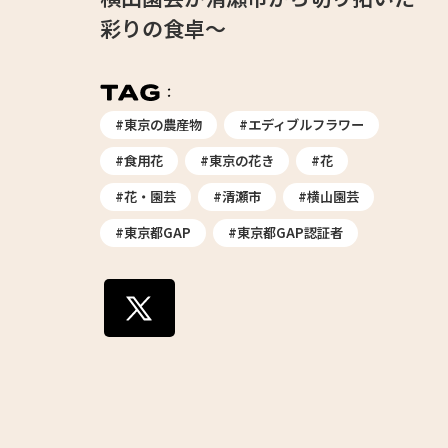
彩りの食卓～
#東京の農産物
#エディブルフラワー
#食用花
#東京の花き
#花
#花・園芸
#清瀬市
#横山園芸
#東京都GAP
#東京都GAP認証者