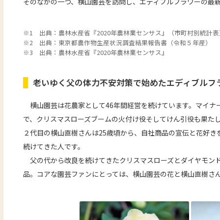
そのなかの一つ、横山園芸を訪問し、エディブルフラワーの最
※1 出典：農林水産省『2020年農林業センサス』（市町村別統計表
※2 出典：東京都農作物生産状況調査結果報告書（令和５年産）
※3 出典：農林水産省『2020年農林業センサス』
老いゆく父の体力不安対策で始めたエディブルフ
横山園芸は花農家として46年間経営を続けています。マイナ
で、クリスマスローズブームの火付け役そしてけん引役も果た
２代目の横山直樹さんは25歳頃から、自社商品の宣伝と花好き
続けてきた人です。
父の代から改良を続けてきたクリスマスローズとダイヤモンド
品。コアな園芸ファンにとっては、横山園芸の花と横山直樹さ