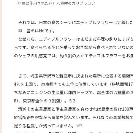
（料理に使用された花）八重咲のカリブラコア
それでは、日本の食のシーンにエディブルフラワーは定着した
🔳 答えはNoです。
なぜなら、エディブルフラワーはまだまだ料理の飾りにすぎな
らです。食べられる花と名乗っておきながら食べられていない
のシェフの肌感覚では、約８割の人がエディブルフラワーをお
さて、埼玉県所沢市と新座市に挟まれた場所に位置する清瀬市は
4％を上回り、東京都内でも上位に位置しています（耕地面積178 ha
ちなみにニンジンの生産量は都内トップで、都全体の収穫量の３
8 t、東京都全体の３割強）。※2
清瀬市の主業農家と準主業農家を合わせれば農家の数は100
経営所得を得ながら農業を営んでいます。それなりの事業規模
足りる程度しか残っていません。※3