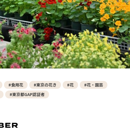
─ 水産業
─ ライブラリー
子供向け学習コンテンツ
─ MOGUHAPI モグハピ！
─ 緒方湊の「食育クイズ」
─ 「畜産クイズ」
─ 農林水産業をみんなで学ぼう！
#食用花
#東京の花き
#花
#花・園芸
#東京都GAP認証者