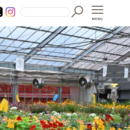
MENU
東京都GAP
買う・食べ
─ 東京都GAP認証者一覧
─ 加工品
東京都の食材を使った料理教室
─ 販売店
働く・学ぶ
─ 飲食店
─ 農業
直売所へ行
─ 森林・林業
レシピ