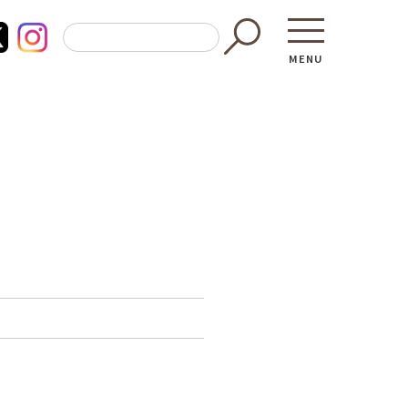
MENU
東京都GAP
買う・食べ
─ 東京都GAP認証者一覧
─ 加工品
東京都の食材を使った料理教室
─ 販売店
働く・学ぶ
─ 飲食店
─ 農業
直売所へ行
─ 森林・林業
レシピ