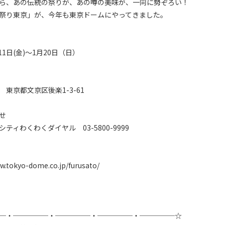
ら、あの伝統の祭りが、あの噂の美味が、一同に勢ぞろい！

祭り東京」が、今年も東京ドームにやってきました。

11日(金)～1月20日（日）

東京都文京区後楽1-3-61



ティわくわくダイヤル　03-5800-9999

w.tokyo-dome.co.jp/furusato/

─・─────・─────・─────・─────☆
