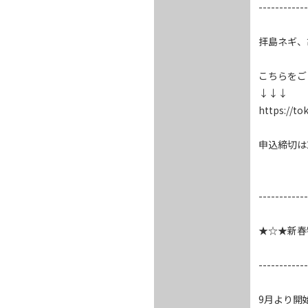
------------
拝島ネギ、
こちらをご
↓↓↓

https://to
申込締切は2
------------
★☆★新春
------------
9月より開