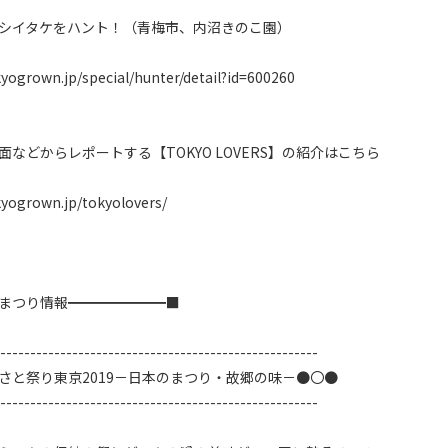
シイタケをハント！（青梅市、内沼きのこ園）

kyogrown.jp/special/hunter/detail?id=600260

などからレポートする【TOKYO LOVERS】の紹介はこちら

kyogrown.jp/tokyolovers/

まつり情報━━━━━━━■

-----------------------------------------------------

さと祭り東京2019－日本のまつり・故郷の味－●〇●

-----------------------------------------------------
