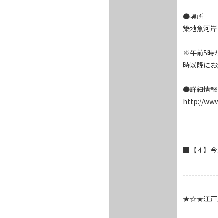
●場所

築地魚河岸　
　　　　　　
※午前5時
時以降にお
●詳細情報

http://www.
■【４】今
------------
★☆★江戸東