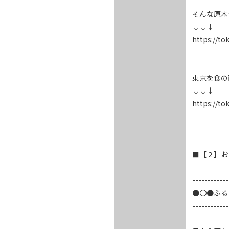
そんな原木
↓↓↓

https://to
東京を食の面
↓↓↓

https://to
■【２】お
------------
●〇●ふる
------------