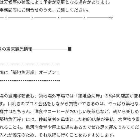
は天候等の状況により予定が変更となる場合があります。

事務局等にお問合せのうえ、お越しください。

─・─────・─────・─────・─────☆

月の東京観光情報━━━━━━━━■

--------------------------------

場に「築地魚河岸」オープン！

--------------------------------

場の豊洲移転後も、築地場外市場では「築地魚河岸」の約460店舗が変
す。目利きのプロと会話をしながら買物ができるのは、やっぱり築地な
鮮丼はもちろん、洋食やコーヒーがおいしい喫茶店など、朝から楽しめます
築地魚河岸」には、仲卸業者を母体とした約60店舗が集結。水産物や
れることも。魚河岸食堂や屋上広場もあるのでぜひ足を運んでみてくだ
入れが優先のため、それ以降に行くことをおすすめします。
