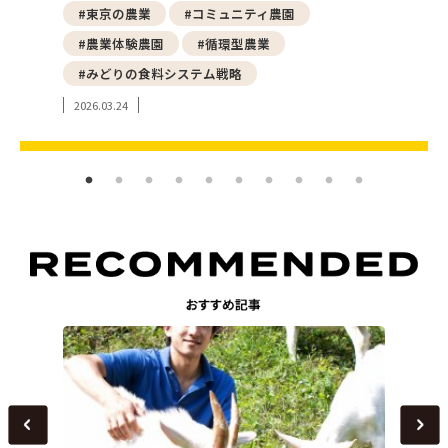
野菜
#東京の農業
#コミュニティ農園
#都
#農業体験農園
#循環型農業
#ア
#みどりの食料システム戦略
#東
2026.03.24
2024.