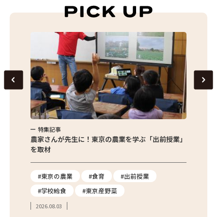
特集記事
特集
味わお
農家さんが先生に！東京の農業を学ぶ「出前授業」
サクサ
を取材
#東京の農業
#食育
#出前授業
#エ
#学校給食
#東京産野菜
#簡
2026.08.03
2026.