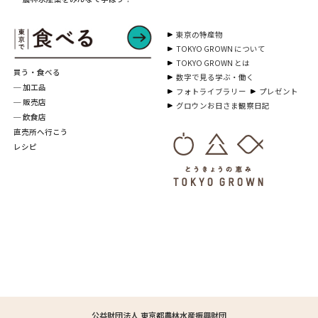
東京の特産物
TOKYO GROWN について
TOKYO GROWN とは
買う・食べる
数字で見る学ぶ・働く
─ 加工品
フォトライブラリー
プレゼント
─ 販売店
グロウンお日さま観察日記
─ 飲食店
直売所へ行こう
レシピ
公益財団法人 東京都農林水産振興財団