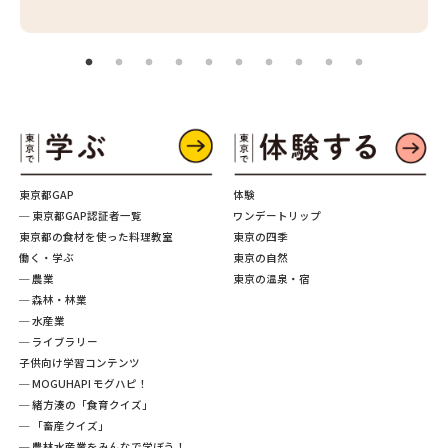
東京都GAP
体験
─ 東京都GAP認証者一覧
ワンデートリップ
東京都の食材を使った料理教室
東京の四季
働く・学ぶ
東京の自然
─ 農業
東京の温泉・宿
─ 森林・林業
─ 水産業
─ ライブラリー
子供向け学習コンテンツ
─ MOGUHAPI モグハピ！
─ 緒方湊の「食育クイズ」
─ 「畜産クイズ」
─ 農林水産業をみんなで学ぼう！