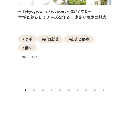
Tokyogrown's Producers ～生産者など～
トピ
～
ヤギと暮らしてチーズを作る 小さな農家の魅力
女性が
式会社
性）
野菜
#ヤギ
#新規就農
#あきる野市
#東
#働く
#み
2020.10.22
#東
2023.