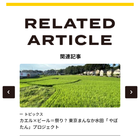
トピックス
トピ
～
カエル×ビール＝祭り？ 東京まんなか水田「 やぼ
女性農
たん」プロジェクト
える「