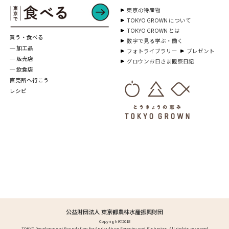
東京の特産物
TOKYO GROWN について
TOKYO GROWN とは
買う・食べる
数字で見る学ぶ・働く
─ 加工品
フォトライブラリー
プレゼント
─ 販売店
グロウンお日さま観察日記
─ 飲食店
直売所へ行こう
レシピ
公益財団法人 東京都農林水産振興財団
Copyright©2018
TOKYO Development Foundation for Agriculture,Forestry,and Fisheries. All rights reserved