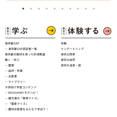
東京都GAP
体験
─ 東京都GAP認証者一覧
ワンデートリップ
東京都の食材を使った料理教室
東京の四季
働く・学ぶ
東京の自然
─ 農業
東京の温泉・宿
─ 森林・林業
─ 水産業
─ ライブラリー
子供向け学習コンテンツ
─ MOGUHAPI モグハピ！
─ 緒方湊の「食育クイズ」
─ 「畜産クイズ」
─ 農林水産業をみんなで学ぼう！