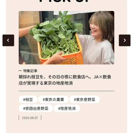
特集記事
特集
繁昌農園
朝採れ枝豆を、その日の夜に飲食店へ。JA×飲食
農家さ
店が実現する東京の地産地消
を取材
り
#枝豆
#東京の農業
#東京産野菜
#東
#世田谷産野菜
#地産地消
#学
2026.08.07
2026.