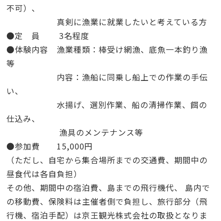
不可）、
真剣に漁業に就業したいと考えている方
●
定
員 3名程度
●
体験内容 漁業種類：棒受け網漁、底魚一本釣り漁
等
内容：漁船に同乗し船上での作業の手伝
い、
水揚げ、
選別作業、船の清掃作業、餌の
仕込み、
漁具のメンテナンス等
●
参加費 15,000円
（ただし、自宅から集合場所までの交通費、
期間中の
昼食代は各自負担）
その他、期間中の宿泊費、島までの飛行機代、
島内で
の移動費、保険料は主催者側で負担し、
旅行部分（飛
行機、宿泊手配）は京王観光株式会社の
取扱となりま