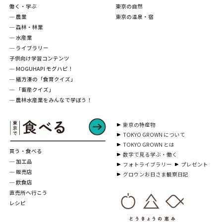
働く・学ぶ
東京の自然
─ 農業
東京の温泉・宿
─ 森林・林業
─ 水産業
─ ライブラリー
子供向け学習コンテンツ
─ MOGUHAPI モグハピ！
─ 緒方湊の「食育クイズ」
─ 「畜産クイズ」
─ 農林水産業をみんなで学ぼう！
東京の特産物
TOKYO GROWN について
TOKYO GROWN とは
買う・食べる
数字で見る学ぶ・働く
─ 加工品
フォトライブラリー
プレゼント
─ 販売店
グロウンお日さま観察日記
─ 飲食店
直売所へ行こう
レシピ