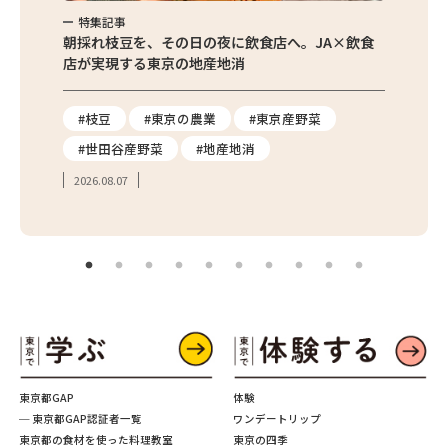
特集記事
特集
繁昌農園
朝採れ枝豆を、その日の夜に飲食店へ。JA×飲食
農家さ
店が実現する東京の地産地消
を取材
り
#枝豆
#東京の農業
#東京産野菜
#東
#世田谷産野菜
#地産地消
#学
2026.08.07
2026.
東京都GAP
体験
─ 東京都GAP認証者一覧
ワンデートリップ
東京都の食材を使った料理教室
東京の四季