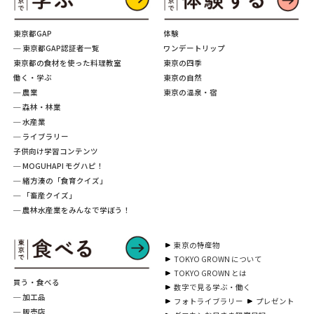
東京都GAP
体験
─ 東京都GAP認証者一覧
ワンデートリップ
東京都の食材を使った料理教室
東京の四季
働く・学ぶ
東京の自然
─ 農業
東京の温泉・宿
─ 森林・林業
─ 水産業
─ ライブラリー
子供向け学習コンテンツ
─ MOGUHAPI モグハピ！
─ 緒方湊の「食育クイズ」
─ 「畜産クイズ」
─ 農林水産業をみんなで学ぼう！
東京の特産物
TOKYO GROWN について
TOKYO GROWN とは
買う・食べる
数字で見る学ぶ・働く
─ 加工品
フォトライブラリー
プレゼント
─ 販売店