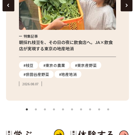
特集記事
特集
繁昌農園
朝採れ枝豆を、その日の夜に飲食店へ。JA×飲食
農家さ
店が実現する東京の地産地消
を取材
り
#枝豆
#東京の農業
#東京産野菜
#東
#世田谷産野菜
#地産地消
#学
2026.08.07
2026.