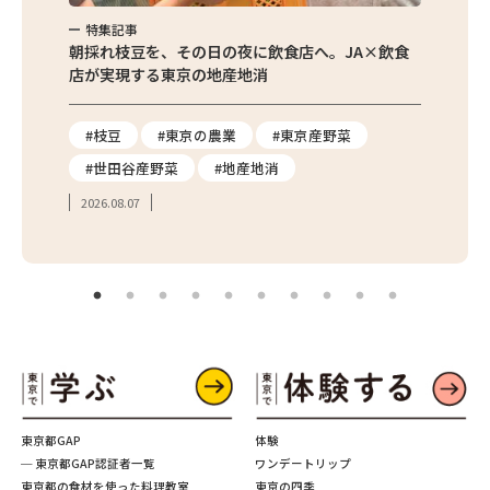
特集記事
特集
繁昌農園
朝採れ枝豆を、その日の夜に飲食店へ。JA×飲食
農家さ
店が実現する東京の地産地消
を取材
り
#枝豆
#東京の農業
#東京産野菜
#東
#世田谷産野菜
#地産地消
#学
2026.08.07
2026.
東京都GAP
体験
─ 東京都GAP認証者一覧
ワンデートリップ
東京都の食材を使った料理教室
東京の四季