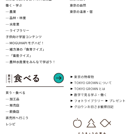
働く・学ぶ
東京の自然
─ 農業
東京の温泉・宿
─ 森林・林業
─ 水産業
─ ライブラリー
子供向け学習コンテンツ
─ MOGUHAPI モグハピ！
─ 緒方湊の「食育クイズ」
─ 「畜産クイズ」
─ 農林水産業をみんなで学ぼう！
東京の特産物
TOKYO GROWN について
TOKYO GROWN とは
買う・食べる
数字で見る学ぶ・働く
─ 加工品
フォトライブラリー
プレゼント
─ 販売店
グロウンお日さま観察日記
─ 飲食店
直売所へ行こう
レシピ