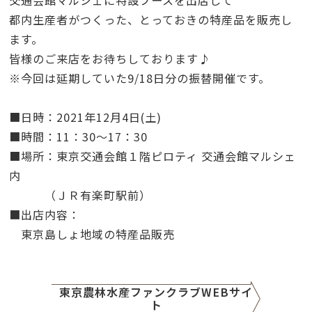
交通会館マルシェに特設ブースを出店して
都内生産者がつくった、とっておきの特産品を販売し
ます。
皆様のご来店をお待ちしております♪
※今回は延期していた
9/18
日分の振替開催です。
■日時：
2021
年
12
月
4
日
(
土
)
■時間：
11
：
30
～
17
：
30
■場所：東京交通会館１階ピロティ 交通会館マルシェ
内
（ＪＲ有楽町駅前）
■出店内容：
東京島しょ地域の特産品販売
東京農林水産ファンクラブWEBサイ
ト