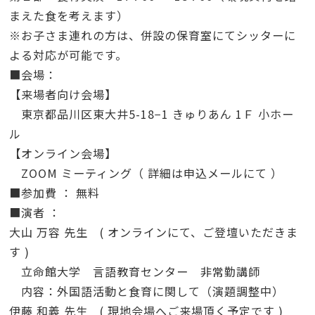
まえた食を考えます）
※お子さま連れの方は、併設の保育室にてシッターに
よる対応が可能です。
■会場：
【来場者向け会場】
東京都品川区東大井5-18−1 きゅりあん 1Ｆ 小ホー
ル
【オンライン会場】
ZOOM ミーティング（ 詳細は申込メールにて ）
■参加費 ： 無料
■演者 ：
大山 万容 先生 ( オンラインにて、ご登壇いただきま
す )
立命館大学 言語教育センター 非常勤講師
内容：外国語活動と食育に関して（演題調整中）
伊藤 和義 先生 ( 現地会場へご来場頂く予定です )