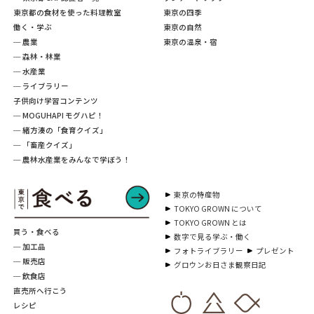
東京都の食材を使った料理教室
東京の四季
働く・学ぶ
東京の自然
─ 農業
東京の温泉・宿
─ 森林・林業
─ 水産業
─ ライブラリー
子供向け学習コンテンツ
─ MOGUHAPI モグハピ！
─ 緒方湊の「食育クイズ」
─ 「畜産クイズ」
─ 農林水産業をみんなで学ぼう！
東京の特産物
TOKYO GROWN について
TOKYO GROWN とは
買う・食べる
数字で見る学ぶ・働く
─ 加工品
フォトライブラリー
プレゼント
─ 販売店
グロウンお日さま観察日記
─ 飲食店
直売所へ行こう
レシピ