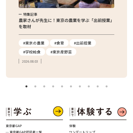
特集記事
特集
味わお
農家さんが先生に！東京の農業を学ぶ「出前授業」
サクサ
を取材
#東京の農業
#食育
#出前授業
#エ
#学校給食
#東京産野菜
#簡
2026.08.03
2026.
東京都GAP
体験
─ 東京都GAP認証者一覧
ワンデートリップ