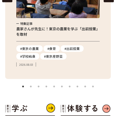
特集記事
特集
味わお
農家さんが先生に！東京の農業を学ぶ「出前授業」
サクサ
を取材
#東京の農業
#食育
#出前授業
#エ
#学校給食
#東京産野菜
#簡
2026.08.03
2026.