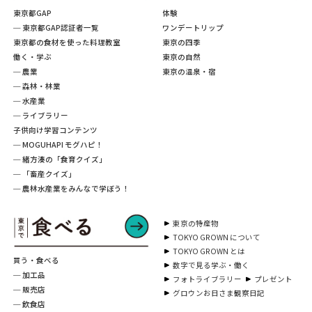
東京都GAP
体験
─ 東京都GAP認証者一覧
ワンデートリップ
東京都の食材を使った料理教室
東京の四季
働く・学ぶ
東京の自然
─ 農業
東京の温泉・宿
─ 森林・林業
─ 水産業
─ ライブラリー
子供向け学習コンテンツ
─ MOGUHAPI モグハピ！
─ 緒方湊の「食育クイズ」
─ 「畜産クイズ」
─ 農林水産業をみんなで学ぼう！
東京の特産物
TOKYO GROWN について
TOKYO GROWN とは
買う・食べる
数字で見る学ぶ・働く
─ 加工品
フォトライブラリー
プレゼント
─ 販売店
グロウンお日さま観察日記
─ 飲食店