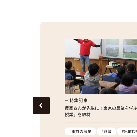
特集記事
グリーンピースのおいしさを
農家さんが先生に！東京の農業を学
授業」を取材
ス
#地産地消
#東京の農業
#食育
#出前授