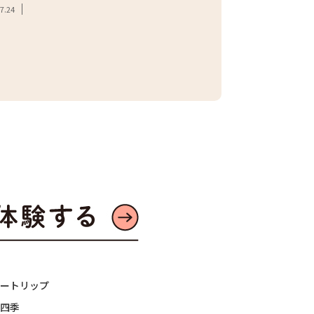
#ジャガイモ
#都市農
7.24
#東京産野菜
#農家へ
#地産地消
2026.07.21
ートリップ
四季