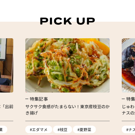
特集記事
特
ぶ「出前
サクサク食感がたまらない！東京産枝豆のか
じゅわ
き揚げ
ナスの
業
#エダマメ
#枝豆
#夏野菜
#ナ