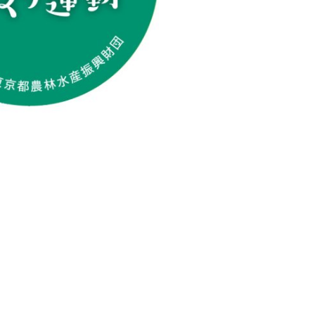
─ 水産業
─ ライブラリー
子供向け学習コンテンツ
─ MOGUHAPI モグハピ！
─ 緒方湊の「食育クイズ」
─ 「畜産クイズ」
─ 農林水産業をみんなで学ぼう！