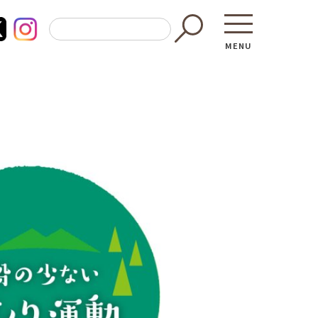
MENU
東京都GAP
買う・食べ
─ 東京都GAP認証者一覧
─ 加工品
東京都の食材を使った料理教室
─ 販売店
働く・学ぶ
─ 飲食店
─ 農業
直売所へ行
─ 森林・林業
レシピ