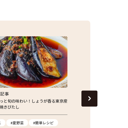
集記事
特集記事
っと旬の味わい！しょうが香る東京産
13代目の跡継ぎが守り続
焼きびたし
青梅市の「東京富の里 KAJI
てたジャガイモを訪ねて
ス
#夏野菜
#簡単レシピ