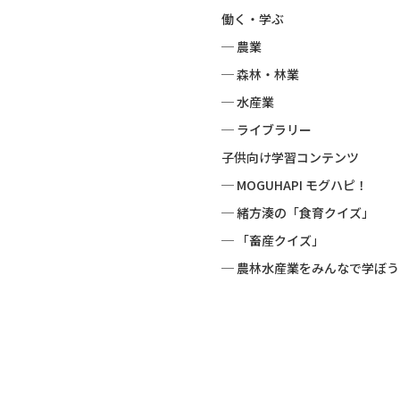
働く・学ぶ
─ 農業
─ 森林・林業
─ 水産業
─ ライブラリー
子供向け学習コンテンツ
─ MOGUHAPI モグハピ！
─ 緒方湊の「食育クイズ」
─ 「畜産クイズ」
─ 農林水産業をみんなで学ぼう