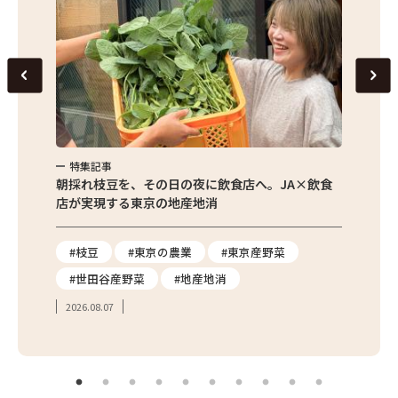
特集記事
特集
繁昌農園
朝採れ枝豆を、その日の夜に飲食店へ。JA×飲食
農家さ
店が実現する東京の地産地消
を取材
り
#枝豆
#東京の農業
#東京産野菜
#東
#世田谷産野菜
#地産地消
#学
2026.08.07
2026.