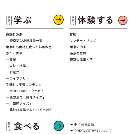
東京都GAP
体験
─ 東京都GAP認証者一覧
ワンデートリップ
東京都の食材を使った料理教室
東京の四季
働く・学ぶ
東京の自然
─ 農業
東京の温泉・宿
─ 森林・林業
─ 水産業
─ ライブラリー
子供向け学習コンテンツ
─ MOGUHAPI モグハピ！
─ 緒方湊の「食育クイズ」
─ 「畜産クイズ」
─ 農林水産業をみんなで学ぼう！
東京の特産物
TOKYO GROWN について