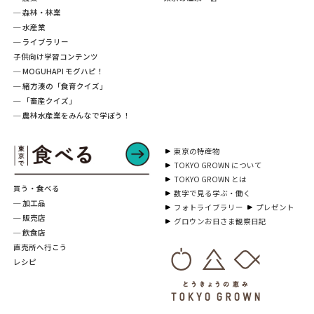
─ 森林・林業
─ 水産業
─ ライブラリー
子供向け学習コンテンツ
─ MOGUHAPI モグハピ！
─ 緒方湊の「食育クイズ」
─ 「畜産クイズ」
─ 農林水産業をみんなで学ぼう！
東京の特産物
TOKYO GROWN について
TOKYO GROWN とは
買う・食べる
数字で見る学ぶ・働く
─ 加工品
フォトライブラリー
プレゼント
─ 販売店
グロウンお日さま観察日記
─ 飲食店
直売所へ行こう
レシピ