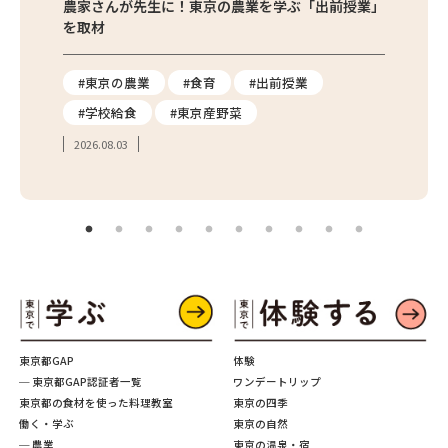
味わお
農家さんが先生に！東京の農業を学ぶ「出前授業」
サクサ
を取材
#東京の農業
#食育
#出前授業
#エ
#学校給食
#東京産野菜
#簡
2026.08.03
2026.
東京都GAP
体験
─ 東京都GAP認証者一覧
ワンデートリップ
東京都の食材を使った料理教室
東京の四季
働く・学ぶ
東京の自然
─ 農業
東京の温泉・宿