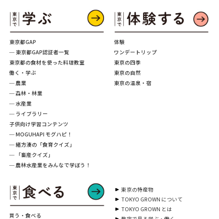
東京都GAP
体験
─ 東京都GAP認証者一覧
ワンデートリップ
東京都の食材を使った料理教室
東京の四季
働く・学ぶ
東京の自然
─ 農業
東京の温泉・宿
─ 森林・林業
─ 水産業
─ ライブラリー
子供向け学習コンテンツ
─ MOGUHAPI モグハピ！
─ 緒方湊の「食育クイズ」
─ 「畜産クイズ」
─ 農林水産業をみんなで学ぼう！
東京の特産物
TOKYO GROWN について
TOKYO GROWN とは
買う・食べる
数字で見る学ぶ・働く