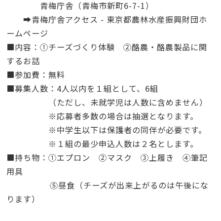
青梅庁舎（青梅市新町6-7-1）
➡青梅庁舎アクセス - 東京都農林
水産振興財団ホ
ームページ
■内容：①チーズづくり体験 ②酪農・酪農製品に関
するお話
■参加費：無料
■募集人数：4人以内を１組として、6組
（ただし、未就学児は人数に含めません）
※応募者多数の場合は抽選となります。
※中学生以下は保護者の同伴が必要です。
※１組の最少申込人数は２名とします。
■持ち物：①エプロン ②マスク ③上履き ④筆記
用具
⑤昼食（チーズが出来上がるのは午後にな
ります）