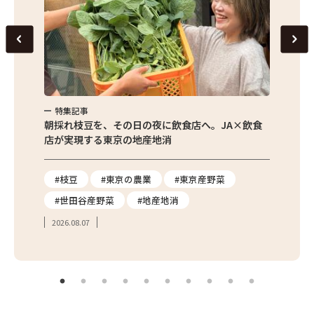
特集記事
特集
繁昌農園
朝採れ枝豆を、その日の夜に飲食店へ。JA×飲食
農家さ
店が実現する東京の地産地消
を取材
り
#枝豆
#東京の農業
#東京産野菜
#東
#世田谷産野菜
#地産地消
#学
2026.08.07
2026.