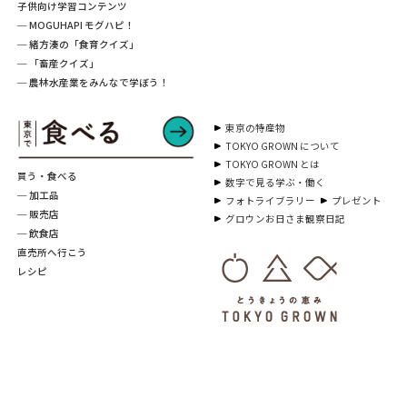
子供向け学習コンテンツ
─ MOGUHAPI モグハピ！
─ 緒方湊の「食育クイズ」
─ 「畜産クイズ」
─ 農林水産業をみんなで学ぼう！
東京の特産物
TOKYO GROWN について
TOKYO GROWN とは
買う・食べる
数字で見る学ぶ・働く
─ 加工品
フォトライブラリー
プレゼント
─ 販売店
グロウンお日さま観察日記
─ 飲食店
直売所へ行こう
レシピ