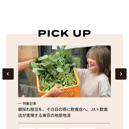
特集記事
特集
繁昌農園
朝採れ枝豆を、その日の夜に飲食店へ。JA×飲食
農家さ
店が実現する東京の地産地消
を取材