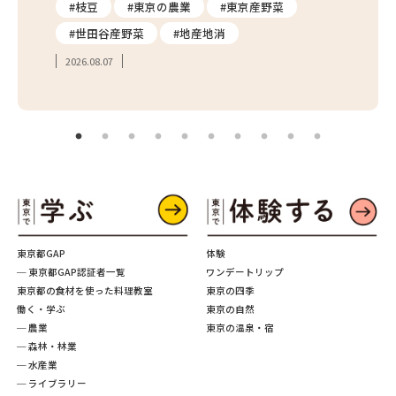
り
#枝豆
#東京の農業
#東京産野菜
#東
#世田谷産野菜
#地産地消
#学
2026.08.07
2026.
東京都GAP
体験
─ 東京都GAP認証者一覧
ワンデートリップ
東京都の食材を使った料理教室
東京の四季
働く・学ぶ
東京の自然
─ 農業
東京の温泉・宿
─ 森林・林業
─ 水産業
─ ライブラリー