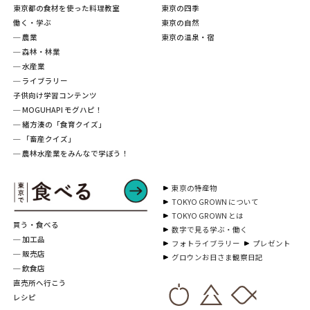
東京都の食材を使った料理教室
東京の四季
働く・学ぶ
東京の自然
─ 農業
東京の温泉・宿
─ 森林・林業
─ 水産業
─ ライブラリー
子供向け学習コンテンツ
─ MOGUHAPI モグハピ！
─ 緒方湊の「食育クイズ」
─ 「畜産クイズ」
─ 農林水産業をみんなで学ぼう！
東京の特産物
TOKYO GROWN について
TOKYO GROWN とは
買う・食べる
数字で見る学ぶ・働く
─ 加工品
フォトライブラリー
プレゼント
─ 販売店
グロウンお日さま観察日記
─ 飲食店
直売所へ行こう
レシピ