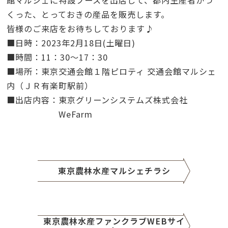
館マルシェに特設ブースを出店して、都内生産者がつ
くった、とっておきの産品を販売します。
皆様のご来店をお待ちしております♪
■日時：
2023
年
2
月
18
日
(
土曜日
)
■時間：
11
：
30
～
17
：
30
■場所：東京交通会館１階ピロティ 交通会館マルシェ
内（ＪＲ有楽町駅前）
■出店内容：東京グリーンシステムズ株式会社
WeFarm
東京農林水産マルシェチラシ
東京農林水産ファンクラブWEBサイ