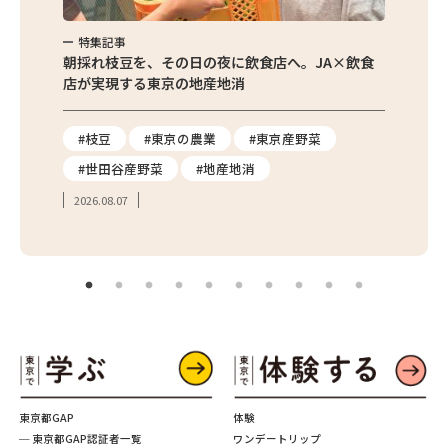
特集記事
特集
繁昌農園
朝採れ枝豆を、その日の夜に飲食店へ。JA×飲食
農家さ
店が実現する東京の地産地消
を取材
り
#枝豆
#東京の農業
#東京産野菜
#東
#世田谷産野菜
#地産地消
#学
2026.08.07
2026.
東京都GAP
体験
─ 東京都GAP認証者一覧
ワンデートリップ