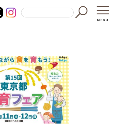
MENU
東京都GAP
買う・食べ
─ 東京都GAP認証者一覧
─ 加工品
東京都の食材を使った料理教室
─ 販売店
働く・学ぶ
─ 飲食店
─ 農業
直売所へ行
─ 森林・林業
レシピ