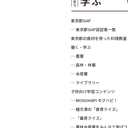
東京都GAP
─ 東京都GAP認証者一覧
東京都の食材を使った料理教室
働く・学ぶ
─ 農業
─ 森林・林業
─ 水産業
─ ライブラリー
子供向け学習コンテンツ
─ MOGUHAPI モグハピ！
─ 緒方湊の「食育クイズ」
─ 「畜産クイズ」
─ 農林水産業をみんなで学ぼう