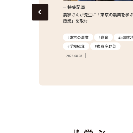
特集記事
グリーンピースのおいしさを
農家さんが先生に！東京の農業を学
授業」を取材
ス
#地産地消
#東京の農業
#食育
#出前授
#炊き込みご飯
#学校給食
#東京産野菜
2026.08.03