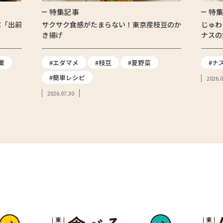
特集記事
特
ぶ「出前
サクサク食感がたまらない！東京産枝豆のか
じゅわ
き揚げ
ナスの
業
#エダマメ
#枝豆
#夏野菜
#ナ
#簡単レシピ
2026.0
2026.07.30