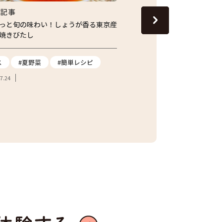
集記事
特集記事
っと旬の味わい！しょうが香る東京産
13代目の跡継ぎが守り続
焼きびたし
青梅市の「東京富の里 KAJI
てたジャガイモを訪ねて
ス
#夏野菜
#簡単レシピ
#ジャガイモ
#都市農
7.24
#東京産野菜
#農家へ
#地産地消
2026.07.21