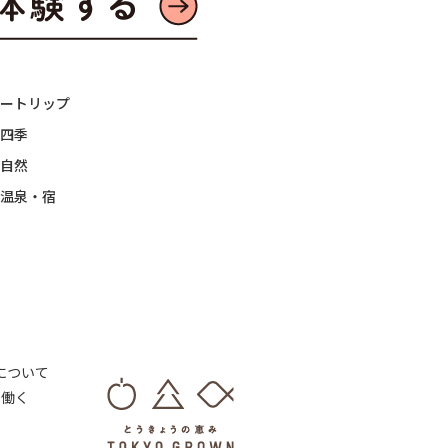
ートリップ
四季
自然
温泉・宿
 について
・働く