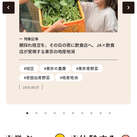
特集記事
特集
繁昌農園
朝採れ枝豆を、その日の夜に飲食店へ。JA×飲食
農家さ
店が実現する東京の地産地消
を取材
り
#枝豆
#東京の農業
#東京産野菜
#東
#世田谷産野菜
#地産地消
#学
2026.08.07
2026.