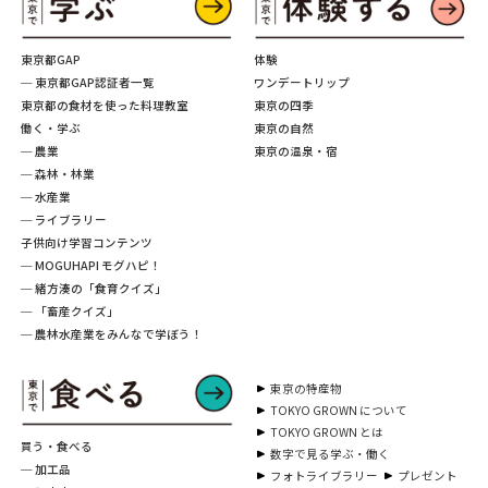
東京都GAP
体験
─ 東京都GAP認証者一覧
ワンデートリップ
東京都の食材を使った料理教室
東京の四季
働く・学ぶ
東京の自然
─ 農業
東京の温泉・宿
─ 森林・林業
─ 水産業
─ ライブラリー
子供向け学習コンテンツ
─ MOGUHAPI モグハピ！
─ 緒方湊の「食育クイズ」
─ 「畜産クイズ」
─ 農林水産業をみんなで学ぼう！
東京の特産物
TOKYO GROWN について
TOKYO GROWN とは
買う・食べる
数字で見る学ぶ・働く
─ 加工品
フォトライブラリー
プレゼント