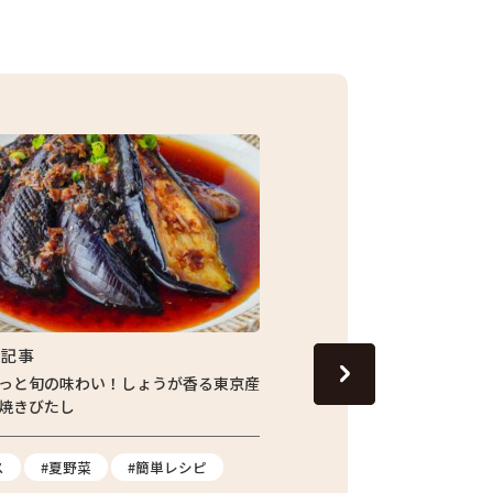
集記事
特集記事
っと旬の味わい！しょうが香る東京産
13代目の跡継ぎが守り続
焼きびたし
青梅市の「東京富の里 KAJI
てたジャガイモを訪ねて
ス
#夏野菜
#簡単レシピ
#ジャガイモ
#都市農