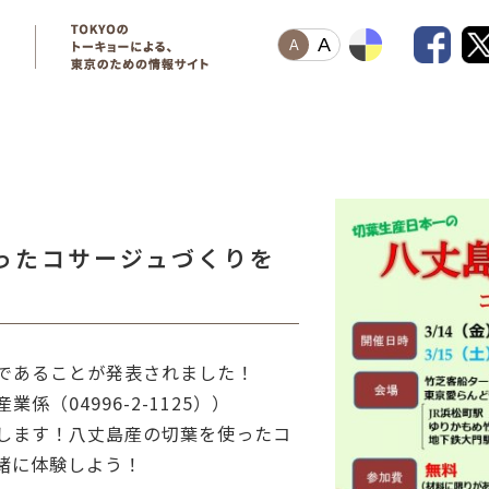
A
A
ったコサージュづくりを
であることが発表されました！
（04996-2-1125）
）
します！八丈島産の切葉を使ったコ
緒に体験しよう！