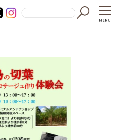
MENU
東京都GAP
買う・食べ
─ 東京都GAP認証者一覧
─ 加工品
東京都の食材を使った料理教室
─ 販売店
働く・学ぶ
─ 飲食店
─ 農業
直売所へ行
─ 森林・林業
レシピ