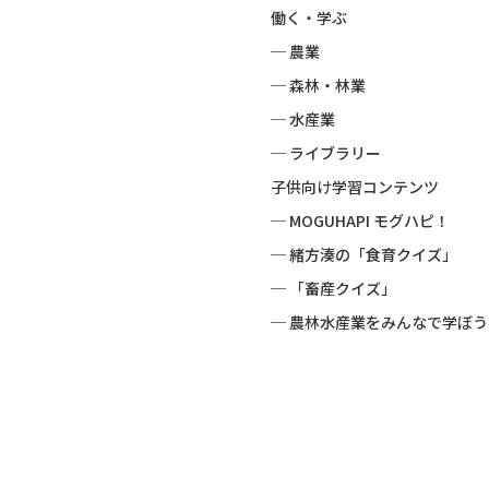
働く・学ぶ
─ 農業
─ 森林・林業
─ 水産業
─ ライブラリー
子供向け学習コンテンツ
─ MOGUHAPI モグハピ！
─ 緒方湊の「食育クイズ」
─ 「畜産クイズ」
─ 農林水産業をみんなで学ぼう