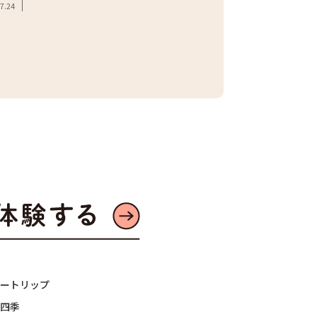
7.24
#東京産野菜
#農家へ
#地産地消
2026.07.21
ートリップ
四季