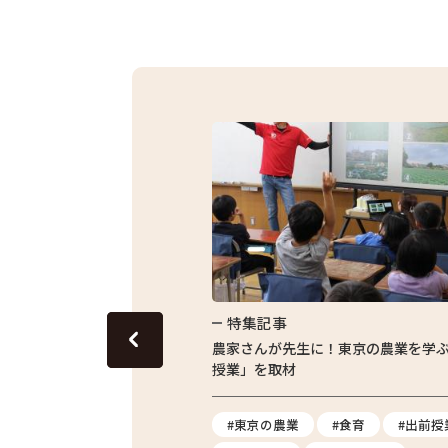
特集記事
グリーンピースのおいしさを
農家さんが先生に！東京の農業を学
授業」を取材
ス
#地産地消
#東京の農業
#食育
#出前授