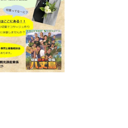
─ 水産業
─ ライブラリー
子供向け学習コンテンツ
─ MOGUHAPI モグハピ！
─ 緒方湊の「食育クイズ」
─ 「畜産クイズ」
─ 農林水産業をみんなで学ぼう！