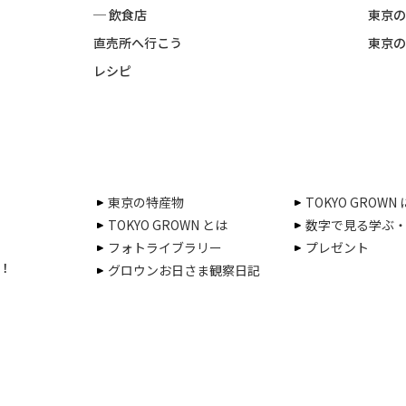
─ 飲食店
東京の
直売所へ行こう
東京の
レシピ
東京の特産物
TOKYO GROWN
TOKYO GROWN とは
数字で見る学ぶ
フォトライブラリー
プレゼント
！
グロウンお日さま観察日記