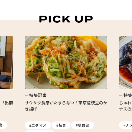
特集記事
特
ぶ「出前
サクサク食感がたまらない！東京産枝豆のか
じゅわ
き揚げ
ナスの
業
#エダマメ
#枝豆
#夏野菜
#ナ