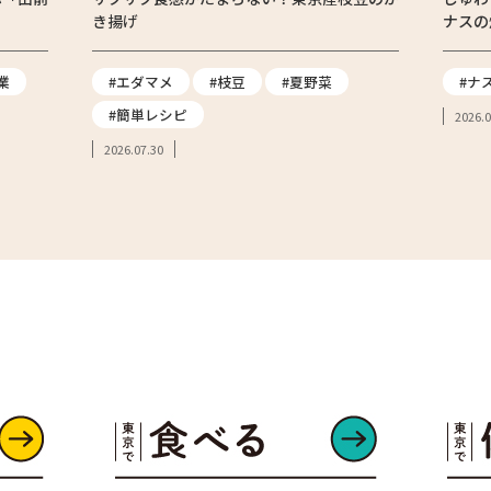
き揚げ
ナスの
業
#エダマメ
#枝豆
#夏野菜
#ナ
#簡単レシピ
2026.0
2026.07.30