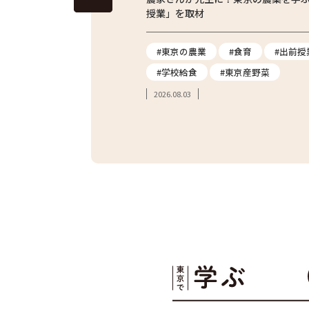
授業」を取材
ス
#地産地消
#東京の農業
#食育
#出前授
#炊き込みご飯
#学校給食
#東京産野菜
2026.08.03