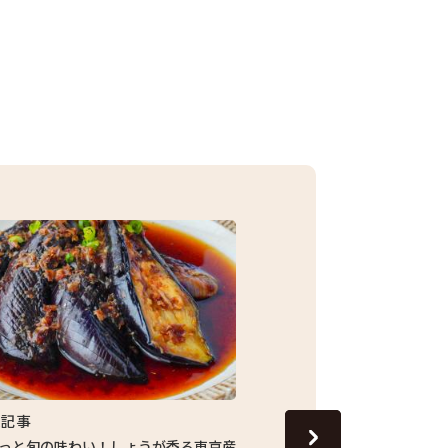
集記事
特集記事
っと旬の味わい！しょうが香る東京産
13代目の跡継ぎが守り続