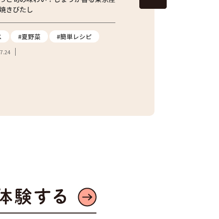
焼きびたし
青梅市の「東京富の里 KAJI
てたジャガイモを訪ねて
ス
#夏野菜
#簡単レシピ
#ジャガイモ
#都市農
7.24
#東京産野菜
#農家へ
#地産地消
2026.07.21