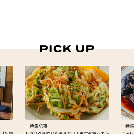
特集記事
特
ぶ「出前
サクサク食感がたまらない！東京産枝豆のか
じゅわ