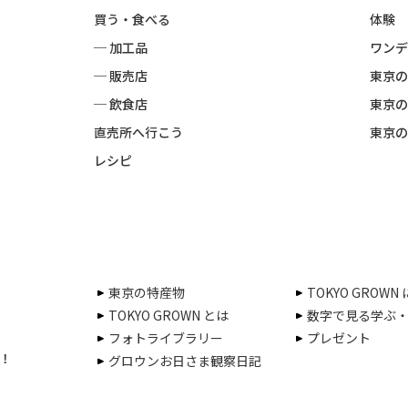
買う・食べる
体験
─ 加工品
ワンデ
─ 販売店
東京の
─ 飲食店
東京の
直売所へ行こう
東京の
レシピ
東京の特産物
TOKYO GROWN
TOKYO GROWN とは
数字で見る学ぶ
フォトライブラリー
プレゼント
！
グロウンお日さま観察日記