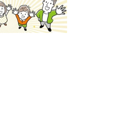
─ 水産業
─ ライブラリー
子供向け学習コンテンツ
─ MOGUHAPI モグハピ！
─ 緒方湊の「食育クイズ」
─ 「畜産クイズ」
─ 農林水産業をみんなで学ぼう！