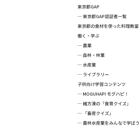
東京都GAP
─ 東京都GAP認証者一覧
東京都の食材を使った料理教室
働く・学ぶ
─ 農業
─ 森林・林業
─ 水産業
─ ライブラリー
子供向け学習コンテンツ
─ MOGUHAPI モグハピ！
─ 緒方湊の「食育クイズ」
─ 「畜産クイズ」
─ 農林水産業をみんなで学ぼう