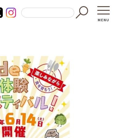
MENU
東京都GAP
買う・食べ
─ 東京都GAP認証者一覧
─ 加工品
東京都の食材を使った料理教室
─ 販売店
働く・学ぶ
─ 飲食店
─ 農業
直売所へ行
─ 森林・林業
レシピ