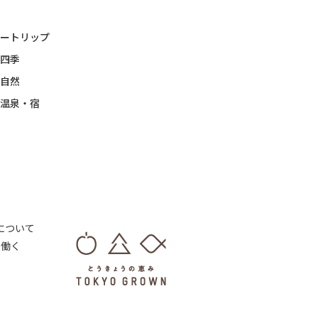
ートリップ
四季
自然
温泉・宿
 について
・働く