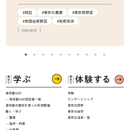
り
#枝豆
#東京の農業
#東京産野菜
#東
#世田谷産野菜
#地産地消
#学
2026.08.07
2026.
東京都GAP
体験
─ 東京都GAP認証者一覧
ワンデートリップ
東京都の食材を使った料理教室
東京の四季
働く・学ぶ
東京の自然
─ 農業
東京の温泉・宿
─ 森林・林業
─ 水産業