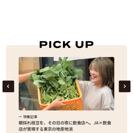
特集記事
特集
繁昌農園
朝採れ枝豆を、その日の夜に飲食店へ。JA×飲食
農家さ
店が実現する東京の地産地消
を取材