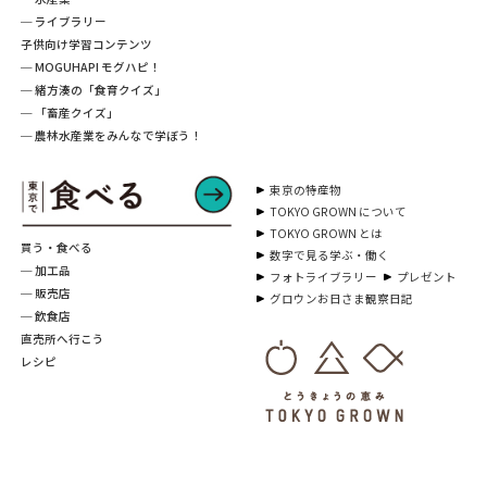
─ ライブラリー
子供向け学習コンテンツ
─ MOGUHAPI モグハピ！
─ 緒方湊の「食育クイズ」
─ 「畜産クイズ」
─ 農林水産業をみんなで学ぼう！
東京の特産物
TOKYO GROWN について
TOKYO GROWN とは
買う・食べる
数字で見る学ぶ・働く
─ 加工品
フォトライブラリー
プレゼント
─ 販売店
グロウンお日さま観察日記
─ 飲食店
直売所へ行こう
レシピ