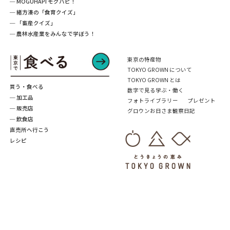
─ MOGUHAPI モグハピ！
─ 緒方湊の「食育クイズ」
─ 「畜産クイズ」
─ 農林水産業をみんなで学ぼう！
東京の特産物
TOKYO GROWN について
TOKYO GROWN とは
買う・食べる
数字で見る学ぶ・働く
─ 加工品
フォトライブラリー
プレゼント
─ 販売店
グロウンお日さま観察日記
─ 飲食店
直売所へ行こう
レシピ