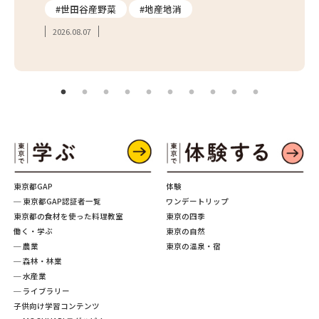
#世田谷産野菜
#地産地消
#学
2026.08.07
2026.
東京都GAP
体験
─ 東京都GAP認証者一覧
ワンデートリップ
東京都の食材を使った料理教室
東京の四季
働く・学ぶ
東京の自然
─ 農業
東京の温泉・宿
─ 森林・林業
─ 水産業
─ ライブラリー
子供向け学習コンテンツ