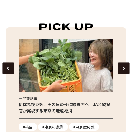
特集記事
特集
繁昌農園
朝採れ枝豆を、その日の夜に飲食店へ。JA×飲食
農家さ
店が実現する東京の地産地消
を取材
り
#枝豆
#東京の農業
#東京産野菜
#東