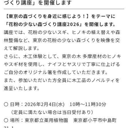
づくり講座」を開催します
【東京の森づくりを身近に感じよう！】をテーマに
「花粉の少ない森づくり講座
2026
」を開催します。
講座では、花粉の少ないスギ、ヒノキの植え替えや森
林整備など、東京の花粉の少ない森づくりを映像を交
えて解説します。
さらに、木工体験として、東京の木 多摩産材のヒノキ
やスギ材を使用し、ナイフとヤスリで丁寧に仕上げる
ご自分のオリジナル箸を作成していただきます。
また、参加いただいた方全員に木工品のノベルティを
進呈いたします。
〇 日時：
2026
年
2
月
4
日
(
水
)
10
時～
11
時
30
分
（定員に満たない場合は当日受付あり）
〇 場所：東京都立薬用植物園 東京都小平市中島町