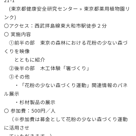
21-1
(
東京都健康安全研究センター »
東京都薬用植物園リ
ンク
)
〇アクセス：西武拝島線東大和市駅徒歩２分
〇 実施内容
①
前半の部 東京の森林における花粉の少ない森づ
くりを映像
とともに紹介
②
後半の部 木工体験「箸づくり」
③
その他
・「花粉の少ない森づくり運動」関連情報のパネ
ル展示
・杉材製品の展示
〇 参加費：
500
円／人
（
※
参加費は募金として花粉の少ない森づくり運動
に活用させ