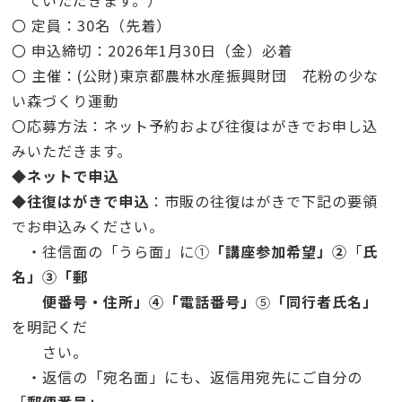
ていただきます。）
〇 定員：
30
名（先着）
〇 申込締切：
2026
年
1
月
30
日（金）必着
〇 主催：
(
公財
)
東京都農林水産振興財団 花粉の少な
い森づくり運動
〇応募方法：ネット予約および往復はがきでお申し込
みいただきます。
◆
ネットで申込
◆
往復はがきで申込
：市販の往復はがきで下記の要領
でお申込みください。
・往信面の「うら面」に
①
「講座参加希望」
②
「
氏
名」
③
「郵
便番号・住所」
④
「電話番号」
⑤
「同行者氏名」
を明記くだ
さい。
・返信の「宛名面」にも、返信用宛先にご自分の