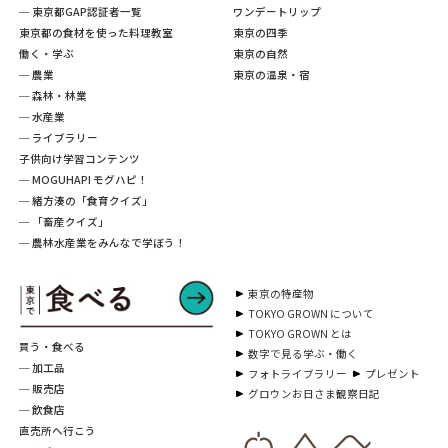
─ 東京都GAP認証者一覧
ワンデートリップ
東京都の食材を使った料理教室
東京の四季
働く・学ぶ
東京の自然
─ 農業
東京の温泉・宿
─ 森林・林業
─ 水産業
─ ライブラリー
子供向け学習コンテンツ
─ MOGUHAPI モグハピ！
─ 緒方湊の「食育クイズ」
─ 「畜産クイズ」
─ 農林水産業をみんなで学ぼう！
東京の特産物
TOKYO GROWN について
TOKYO GROWN とは
買う・食べる
数字で見る学ぶ・働く
─ 加工品
フォトライブラリー
プレゼント
─ 販売店
グロウンお日さま観察日記
─ 飲食店
直売所へ行こう