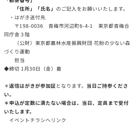
「
郵便番号」
「住所」「氏名」
のご記入をお願いいたします。
・はがき送付先
〒
198-0036
青梅市河辺町
6-4-1
東京都青梅合
同庁舎３階
（公財）東京都農林水産振興財団
花粉の少ない森
づくり運動
担当
◆
締切
1
月
30
日（金）着
＊
返信はがきが参加証
となります。
当日ご持参くださ
い。
＊申込が定数に満たない場合は、当日、定員まで受付
いたします。
イベントチラシへリンク